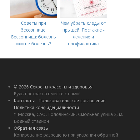
Советы при
Чем убрать следы от
бессоннице.
прыщей. Постакне -
Бессонница: болезнь
лечение и
или не болезнь?
профилактика
© 2026 Секреты красоты и здоровья
Будь прекрасна вместе с нами!
Контакты
Пользовательское соглашение
Политика конфидециальности
г. Москва, САО, Головинский, Смольная улица 2, м.
Водный стадион
Обратная связь
Копирование разрешено при указании обратной