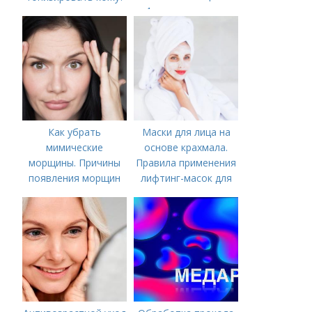
4 «загрязнителя»
организма, которых
на самом деле нет
Как убрать
Маски для лица на
мимические
основе крахмала.
морщины. Причины
Правила применения
появления морщин
лифтинг-масок для
вокруг рта
лица из крахмала