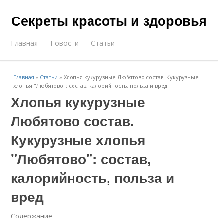
Секреты красоты и здоровья
Главная
Новости
Статьи
Главная
»
Статьи
»
Хлопья кукурузные Любятово состав. Кукурузные
хлопья "Любятово": состав, калорийность, польза и вред
Хлопья кукурузные
Любятово состав.
Кукурузные хлопья
"Любятово": состав,
калорийность, польза и
вред
Содержание