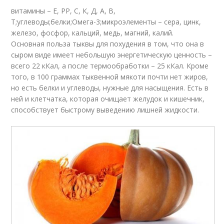
витамины – Е, РР, С, К, Д, А, В,
Т;углеводы;белки;Омега-3;микроэлементы – сера, цинк,
железо, фосфор, кальций, медь, магний, калий.
Основная польза тыквы для похудения в том, что она в
сыром виде имеет небольшую энергетическую ценность –
всего 22 кКал, а после термообработки – 25 кКал. Кроме
того, в 100 граммах тыквенной мякоти почти нет жиров,
но есть белки и углеводы, нужные для насыщения. Есть в
ней и клетчатка, которая очищает желудок и кишечник,
способствует быстрому выведению лишней жидкости.