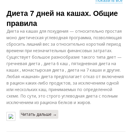
Показать все
Диета 7 дней на кашах. Общие
Диеты для похудения
Диеты на кашах
правила
Диета на кашах для похудения — относительно простая
моно диетическая углеводная программа, позволяющая
сбросить лишний вес за относительно короткий период
Диета из каш
Кашная диета
времени при незначительных финансовых затратах.
Существует большое разнообразие такого типа диет —
гречневая диета , диета 6 каш , пятидневная диета на
кашах , монастырская диета , диета на 7 кашах и другие.
Любая «кашная» диета предполагает отказ от включения
Эффективная диета
Диета на гречке
в рацион каких-либо продуктов, за исключением одной
или нескольких каш, принимаемых по определенной
схеме. По сути, это строго углеводная диета с полным
исключением из рациона белков и жиров.
Диеты на гречке
Овсяная диета
Читать дальше →