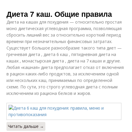
Десятидневная
Диета от мэри
Диета 7 каш. Общие правила
диета
Диета на кашах для похудения — относительно простая
моно диетическая углеводная программа, позволяющая
сбросить лишний вес за относительно короткий период
Пшенная диета
Рецепты для диеты
времени при незначительных финансовых затратах.
Существует большое разнообразие такого типа диет —
гречневая диета , диета 6 каш , пятидневная диета на
кашах , монастырская диета , диета на 7 кашах и другие.
Любая «кашная» диета предполагает отказ от включения
в рацион каких-либо продуктов, за исключением одной
или нескольких каш, принимаемых по определенной
схеме. По сути, это строго углеводная диета с полным
исключением из рациона белков и жиров.
Читать дальше →