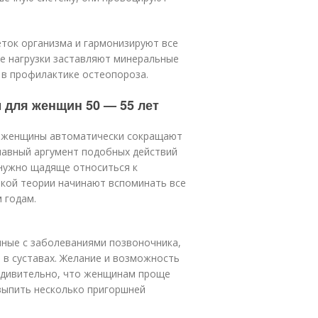
леток организма и гармонизируют все
ие нагрузки заставляют минеральные
 в профилактике остеопороза.
м для женщин 50 — 55 лет
 и женщины автоматически сокращают
лавный аргумент подобных действий
т нужно щадяще относиться к
акой теории начинают вспоминать все
 годам.
анные с заболеваниями позвоночника,
 в суставах. Желание и возможность
еудивительно, что женщинам проще
выпить несколько пригоршней