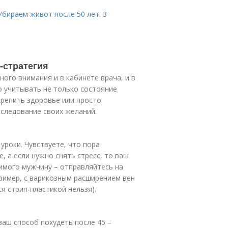
Убираем живот после 50 лет: 3
-стратегия
ого внимания и в кабинете врача, и в
о учитывать не только состояние
укрепить здоровье или просто
следование своих желаний.
уроки. Чувствуете, что пора
, а если нужно снять стресс, то ваш
бимого мужчину – отправляйтесь на
пример, с варикозным расширением вен
я стрип-пластикой нельзя).
ваш способ похудеть после 45 –