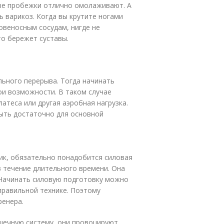
ные пробежки отлично омолаживают. А
ь варикоз. Когда вы крутите ногами
овеносным сосудам, нигде не
это бережет суставы.
льного перерыва. Тогда начинать
ои возможности. В таком случае
атеса или другая аэробная нагрузка.
быть достаточно для основной
ик, обязательно понадобится силовая
в течение длительного времени. Она
 Начинать силовую подготовку можно
правильной технике. Поэтому
ренера.
шечную систему, они провоцируют