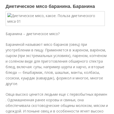
Диетическое мясо баранина. Баранина
Баранина – диетическое мясо?
Бараниной называют мясо баранов (овец) при
употреблении в пищу. Применяется в жареном, варёном,
сыром (при экстремальных условиях), пареном, копчёном
и солёном виде для приготовления обширного спектра
блюд, включая: супы, например шурпа и харчо, и вторые
блюда — бешбармак, плов, шашлык, манты, колбасы,
сосиски, куырдак (кавардак), форикол и многое, многое
другое.
Овца высоко ценится людьми еще с первобытных времен
. Одомашненная ранее коровы и свиньи, она
обеспечивала скотоводческие общины молоком, мясом и
одеждой. И поныне овец и в особенности ягнят высоко