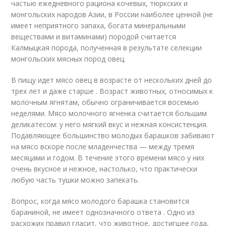
частью ежедневного рациона кочевых, тюркских и
монгольских народов Азии, в России наиболее ценной (не
имеет неприятного запаха, богата минеральными
веществами и витаминами) породой считается
Калмыцкая порода, полученная в результате селекции
монгольских мясных пород овец.
В пищу идет мясо овец в возрасте от нескольких дней до
трех лет и даже старше . Возраст животных, относимых к
молочным ягнятам, обычно ограничивается восемью
неделями. Мясо молочного ягненка считается большим
деликатесом: у него мягкий вкус и нежная консистенция.
Подавляющее большинство молодых барашков забивают
на мясо вскоре после младенчества — между тремя
месяцами и годом. В течение этого времени мясо у них
очень вкусное и нежное, настолько, что практически
любую часть тушки можно запекать.
Вопрос, когда мясо молодого барашка становится
бараниной, не имеет однозначного ответа . Одно из
расхожих правил гласит, что животное, достигшее года,