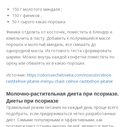
150 г молотого миндаля ;
150 г фиников ;
50 г сырого какао-порошка.
Финики отделить от косточек, поместить в блендер и
измельчить в пасту. Добавить к получившейся массе
порошок и молотый миндаль, все смешать до
однородной массы. Из готового теста сформировать
шарики. Можно внутрь каждой конфетки поместить по
ореху или обвалять их в какао-порошке.
Источник:
https://zdorovecheloveka.com/novosti/celnoe-
rastitelnoe-pitanie-menyu-chast-celnoe-rastitelnoe-pitanie
Молочно-растительная диета при псориазе.
Диеты при псориазе
Правильный режим питания на каждый день проще всего
подобрать, если придерживаться чётко разработанных
диет. Самыми популярными и эффективными, как
подтверждают отзывы многих людей, являются диеты