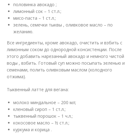
половинка авокадо ;
лимонный сок – 1 ст.л.;
мисо-паста – 1 ст.л.;
зелень, семечки тыквы , оливковое масло – по
желанию.
Все ингредиенты, кроме авокадо, очистить и взбить с
лимонным соком до однородной консистенции. После
этого добавить нарезанный авокадо и немного чистой
воды , взбить. Готовый суп можно посыпать зеленью и
семенами, полить оливковым маслом (холодного
отжима).
Тыквенный латте для вегана:
молоко миндальное – 200 мл;
кленовый сироп – 1 ст.л.;
тыквенный порошок – 1 ч.л.;
кокосовое масло – ½ ст.л.;
куркума и корица .