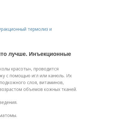
Фракционный термолиз и
что лучше. Инъекционные
колы красоты», проводится
жу с помощью игл или канюль. Их
 подкожного слоя, витаминов,
 возрастом объемов кожных тканей.
ведения.
ематомы.