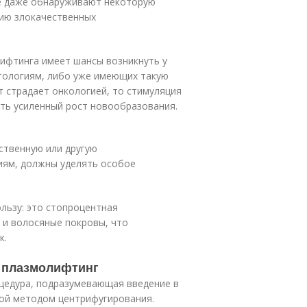
ые даже обнаруживают некоторую
тию злокачественных
лифтинга имеет шансы возникнуть у
тологиям, либо уже имеющих такую
т страдает онкологией, то стимуляция
ть усиленный рост новообразования.
ственную или другую
иям, должны уделять особое
льзу: это стопроцентная
 и волосяные покровы, что
к.
е плазмолифтинг
цедура, подразумевающая введение в
ной методом центрифугирования.