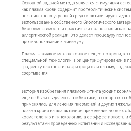
Основной задачей метода является стимуляция естес
как плазма крови содержит протеолитические систе
постоянство внутренней среды и активизируют адапт
Использование собственного биологического матер
биосовместимость и практически полностью исключа
аллергической реакции. Это делает процедуру полно
противопоказаний к минимуму.
Плазма – жидкое межклеточное вещество крови, ко
специальной технологии. При центрифугировании в п
градиенту плотности на эритроциты и плазму, соде
свертывания.
История изобретения плазмолифтинга уходит корнями
еще не были выделены антибиотики, а сыворотка со
применялась для лечения пневмоний и других тяжелы
плазма крови нашла активное применение во всех об
косметологию и гинекологию, а ее эффективность и
результатами проведенных испытаний и исследований