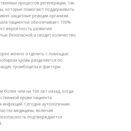
твенных процессов регенерации, так
мы, которые помогают поддерживать
ивно-защитные реакции организм.
иала пациентки обеспечивает 100%
ет вероятность развития
стью безопасной и сводит количество
торое можно отделить с помощью
робирках кровь разделяется по
ржащую тромбоциты и факторы
 более чем на 100 лет назад, когда
бственной крови пациента
х инфекций. Сегодня аутологичная
ластях медицины, включая
 безопасность подтверждаются
.