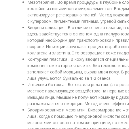
Мезотерапия . Во время процедуры в глубокие сл
коктейль из витаминов и микроэлементов. Вводим
активизируют регенерацию тканей. Метод подход
с куперозом, пигментными пятнами, угревой сыпью
Биоревитализация . В отличие от мезотерапии, в 
здесь задействуется в основном одна гиалуронов
который необходим для транспортировки и прави
покрове. Инъекции запускают процесс выработки 
коллагена и эластина. Это возвращает коже гладко
Контурная пластика . В кожу вводятся специальны
компонентом которых является биотехнологичная
заполняют собой морщины, выравнивая кожу. В ре
лица улучшаются буквально за 1-2 сеанса.
Инъекции ботокса . Ботокс или релатокс (это рос
местное парализующее воздействие на нервные в
мышцам лица. Мышцы не получают команду к движ
разглаживается от морщин. Метод очень эффекти
Биоармирование и мезонити . Биоармирование – э
лица, когда с помощью гиалуроновой кислоты созд
мезонитями основан на том же принципе, но вмес
саморассасывающиеся бионити из полидиаксанона