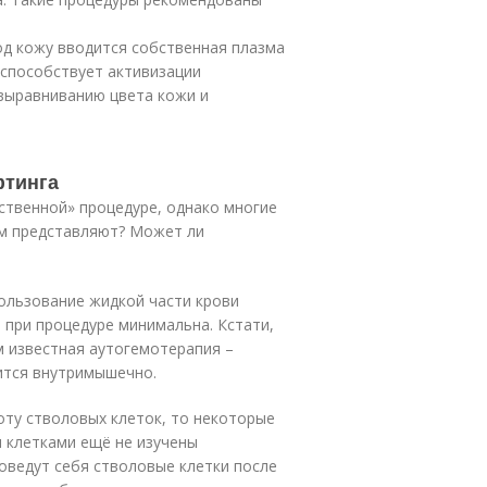
од кожу вводится собственная плазма
 способствует активизации
выравниванию цвета кожи и
фтинга
ственной» процедуре, однако многие
нам представляют? Может ли
пользование жидкой части крови
 при процедуре минимальна. Кстати,
м известная аутогемотерапия –
ится внутримышечно.
оту стволовых клеток, то некоторые
 клетками ещё не изучены
поведут себя стволовые клетки после