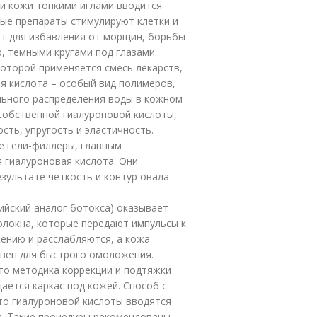
ои кожи тонкими иглами вводится
ые препараты стимулируют клетки и
ит для избавления от морщин, борьбы
, темными кругами под глазами.
которой применяется смесь лекарств,
ая кислота – особый вид полимеров,
льного распределения воды в кожном
собственной гиалуроновой кислоты,
сть, упругость и эластичность.
е гели-филлеры, главным
 гиалуроновая кислота. Они
зультате четкость и контур овала
сийский аналог ботокса) оказывает
олокна, которые передают импульсы к
ению и расслабляются, а кожа
вен для быстрого омоложения.
то методика коррекции и подтяжки
ается каркас под кожей. Способ с
то гиалуроновой кислоты вводятся
. Такие процедуры рекомендованы