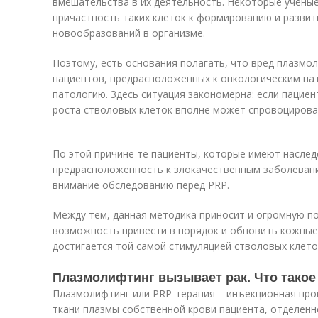
вмешательства в их деятельность. Некоторые учен
причастность таких клеток к формированию и разви
новообразований в организме.
Поэтому, есть основания полагать, что вред плазмо
пациентов, предрасположенных к онкологическим па
патологию. Здесь ситуация закономерна: если пациен
роста стволовых клеток вполне может спровоцирова
По этой причине те пациенты, которые имеют наслед
предрасположенность к злокачественным заболеван
внимание обследованию перед PRP.
Между тем, данная методика приносит и огромную по
возможность привести в порядок и обновить кожные
достигается той самой стимуляцией стволовых клето
Плазмолифтинг вызывает рак. Что тако
Плазмолифтинг или PRP-терапия – инъекционная про
ткани плазмы собственной крови пациента, отделен