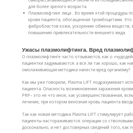
для более зрелого возраста.
Плазмолифтинг лица . Во время этой процедуры п
крови пациента, обогащенная тромбоцитами. Это
фибробластов кожи, ускорению обмена веществ, 
повышению привлекательности внешнего вида.
Ужасы плазмолифтинга. Вред плазмоли
О плазмолифтинге часто отзываются, как о «чудодей
пациентки задумываются: а все ли так хорошо, как 
омолаживающая методика нанести вред организму?
Как мы уже говорили, Plasma LIFT подразумевает ис
пациента. Опасность возникновения заражения крови
PRP– это не что иное, как усовершенствованная, все
лечение, при котором венозная кровь пациента ввод
Так как новая методика Plasma LIFT стимулирует раб
пациенты настораживаются: операции со стволовыми
досконально, и нет достоверных сведений того, как 