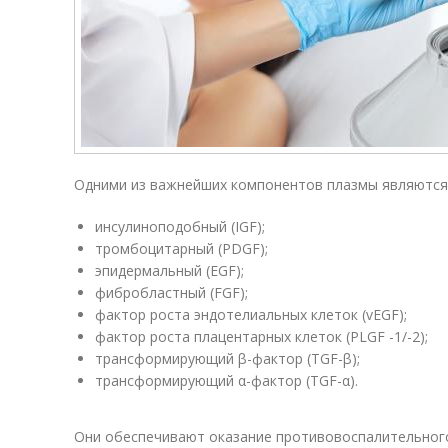
Одними из важнейших компонентов плазмы являются
инсулиноподобный (IGF);
тромбоцитарный (PDGF);
эпидермальный (EGF);
фибробластный (FGF);
фактор роста эндотелиальных клеток (vEGF);
фактор роста плацентарных клеток (PLGF -1/-2);
трансформирующий β-фактор (TGF-β);
трансформирующий α-фактор (TGF-α).
Они обеспечивают оказание противовоспалительного