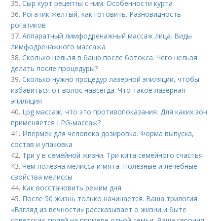
35.
Сыр курт рецепты с ним. Особенности курта
36.
Рогатик желтый, как готовить. Разновидность
рогатиков
37.
Аппаратный лимфодренажный массаж лица. Виды
лимфодренажного массажа
38.
Сколько нельзя в баню после ботокса. Чего нельзя
делать после процедуры?
39.
Сколько нужно процедур лазерной эпиляции, чтобы
избавиться от волос навсегда. Что такое лазерная
эпиляция
40.
Lpg массаж, что это противопоказания. Для каких зон
применяется LPG-массаж?
41.
Ивермек для человека дозировка. Форма выпуска,
состав и упаковка
42.
Три у в семейной жизни. Три кита семейного счастья
43.
Чем полезна мелисса и мята. Полезные и лечебные
свойства мелиссы
44.
Как восстановить режим дня
45.
После 50 жизнь только начинается. Ваша трилогия
«Взгляд из вечности» рассказывает о жизни и быте
советских людей на примере одной семьи. Ваша героиня