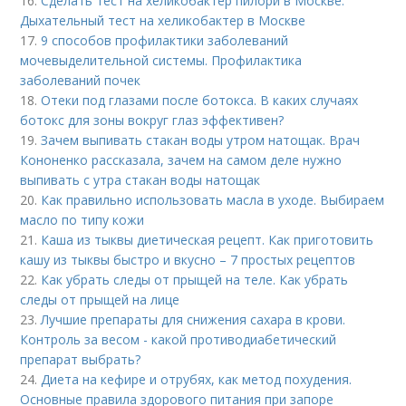
16.
Сделать тест на хеликобактер пилори в Москве.
Дыхательный тест на хеликобактер в Москве
17.
9 способов профилактики заболеваний
мочевыделительной системы. Профилактика
заболеваний почек
18.
Отеки под глазами после ботокса. В каких случаях
ботокс для зоны вокруг глаз эффективен?
19.
Зачем выпивать стакан воды утром натощак. Врач
Кононенко рассказала, зачем на самом деле нужно
выпивать с утра стакан воды натощак
20.
Как правильно использовать масла в уходе. Выбираем
масло по типу кожи
21.
Каша из тыквы диетическая рецепт. Как приготовить
кашу из тыквы быстро и вкусно – 7 простых рецептов
22.
Как убрать следы от прыщей на теле. Как убрать
следы от прыщей на лице
23.
Лучшие препараты для снижения сахара в крови.
Контроль за весом - какой противодиабетический
препарат выбрать?
24.
Диета на кефире и отрубях, как метод похудения.
Основные правила здорового питания при запоре