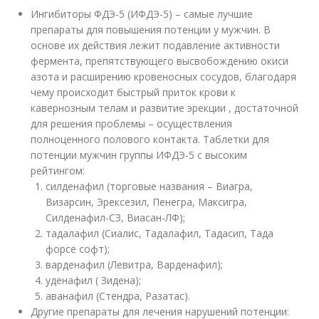
Ингибиторы ФДЭ-5 (ИФДЭ-5) – самые лучшие
препараты для повышения потенции у мужчин. В
основе их действия лежит подавление активности
фермента, препятствующего высвобождению окиси
азота и расширению кровеносных сосудов, благодаря
чему происходит быстрый приток крови к
кавернозным телам и развитие эрекции , достаточной
для решения проблемы – осуществления
полноценного полового контакта. Таблетки для
потенции мужчин группы ИФДЭ-5 с высоким
рейтингом:
силденафил (торговые названия – Виагра,
Визарсин, Эрексезил, Пенегра, Максигра,
Силденафил-СЗ, Виасан-ЛФ);
тадалафил (Сиалис, Тадалафил, Тадасип, Тада
форсе софт);
варденафил (Левитра, Варденафил);
уденафил ( Зидена);
аванафил (Стендра, Разатас).
Другие препараты для лечения нарушений потенции: