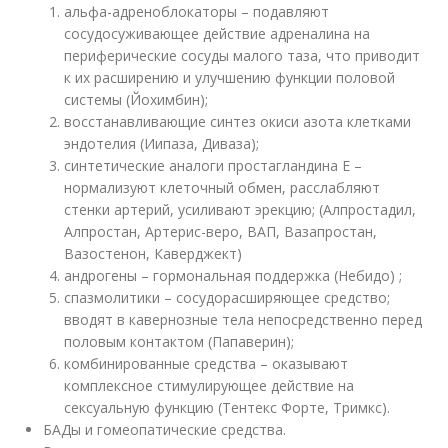
альфа-адреноблокаторы – подавляют
сосудосуживающее действие адреналина на
периферические сосуды малого таза, что приводит
к их расширению и улучшению функции половой
системы (Йохимбин);
восстанавливающие синтез окиси азота клетками
эндотелия (Иипаза, Диваза);
синтетические аналоги простагландина Е –
нормализуют клеточный обмен, расслабляют
стенки артерий, усиливают эрекцию; (Алпростадил,
Алпростан, Артерис-веро, ВАП, Вазапростан,
Вазостенон, Каверджект)
андрогены – гормональная поддержка (Небидо) ;
спазмолитики – сосудорасширяющее средство;
вводят в кавернозные тела непосредственно перед
половым контактом (Папаверин);
комбинированные средства – оказывают
комплексное стимулирующее действие на
сексуальную функцию (Тентекс Форте, Тримкс).
БАДы и гомеопатические средства.