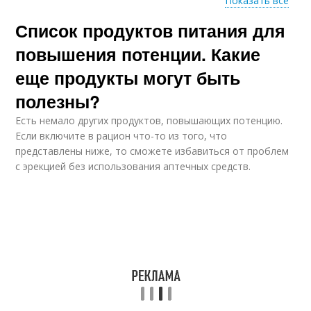
Показать все
Список продуктов питания для
Отличные продукты
Продукты на основе
повышения потенции. Какие
еще продукты могут быть
полезны?
Продукты из муки
Продукт для мужчин
Есть немало других продуктов, повышающих потенцию.
Если включите в рацион что-то из того, что
представлены ниже, то сможете избавиться от проблем
с эрекцией без использования аптечных средств.
Продукты для
Полезные продукты
поддержания
Продукты при
Орех для повышения
заболевании