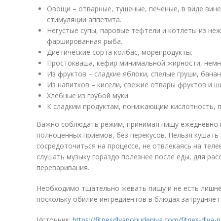
Овощи – отварные, тушеные, печеные, в виде вине
стимуляции аппетита.
Негустые супы, паровые тефтели и котлеты из не
фаршированная рыба.
Диетические сорта колбас, морепродукты.
Простокваша, кефир минимальной жирности, немн
Из фруктов – сладкие яблоки, спелые груши, банан
Из напитков – кисели, свежие отвары фруктов и ш
Хлебные из грубой муки.
К сладким продуктам, понижающим кислотность, п
Важно соблюдать режим, принимая пищу ежедневно в 
полноценных приемов, без перекусов. Нельзя кушать 
сосредоточиться на процессе, не отвлекаясь на теле
слушать музыку гораздо полезнее после еды, для рас
переваривания.
Необходимо тщательно жевать пищу и не есть лишне
поскольку обилие ингредиентов в блюдах затрудняет
Источник:
https://fitnesdlyapohudeniya.com/fitnes-dlya-