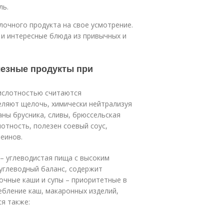
ль.
лочного продукта на свое усмотрение.
 и интересные блюда из привычных и
езные продукты при
ислотностью считаются
еляют щелочь, химически нейтрализуя
ны брусника, сливы, брюссельская
отность, полезен соевый соус,
еинов.
– углеводистая пища с высоким
углеводный баланс, содержит
очные каши и супы – приоритетные в
ебление каш, макаронных изделий,
ся также: