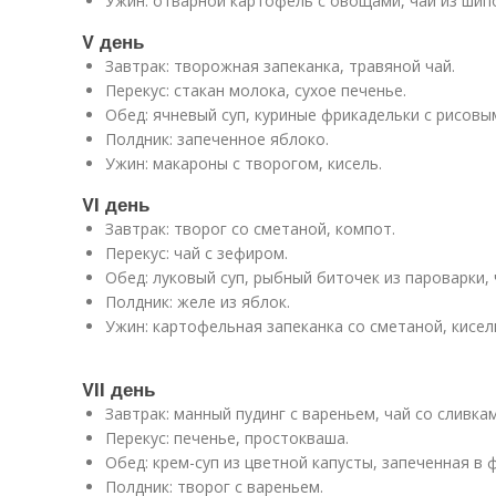
Ужин: отварной картофель с овощами, чай из шип
V день
Завтрак: творожная запеканка, травяной чай.
Перекус: стакан молока, сухое печенье.
Обед: ячневый суп, куриные фрикадельки с рисовы
Полдник: запеченное яблоко.
Ужин: макароны с творогом, кисель.
VI день
Завтрак: творог со сметаной, компот.
Перекус: чай с зефиром.
Обед: луковый суп, рыбный биточек из пароварки, 
Полдник: желе из яблок.
Ужин: картофельная запеканка со сметаной, кисел
VII день
Завтрак: манный пудинг с вареньем, чай со сливкам
Перекус: печенье, простокваша.
Обед: крем-суп из цветной капусты, запеченная в 
Полдник: творог с вареньем.