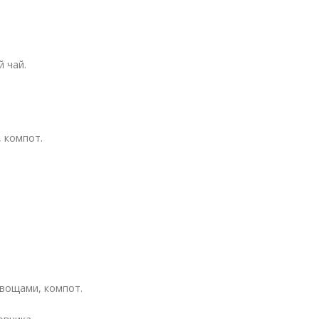
й чай.
, компот.
овощами, компот.