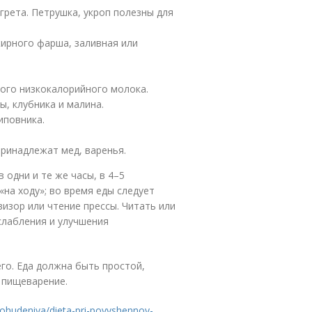
грета. Петрушка, укроп полезны для
жирного фарша, заливная или
ого низкокалорийного молока.
ы, клубника и малина.
иповника.
ринадлежат мед, варенья.
одни и те же часы, в 4–5
«на ходу»; во время еды следует
визор или чтение прессы. Читать или
слабления и улучшения
го. Еда должна быть простой,
 пищеварение.
pohudeniya/dieta-pri-povyshennoy-