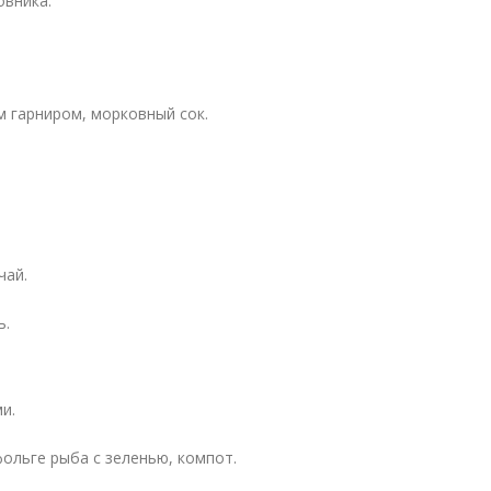
овника.
м гарниром, морковный сок.
чай.
ь.
и.
фольге рыба с зеленью, компот.