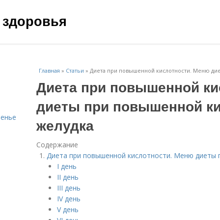
 здоровья
Главная
»
Статьи
»
Диета при повышенной кислотности. Меню ди
Диета при повышенной ки
диеты при повышенной к
ренье
желудка
Содержание
Диета при повышенной кислотности. Меню диеты 
I день
II день
III день
IV день
V день