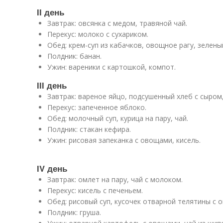
II день
Завтрак: овсянка с медом, травяной чай.
Перекус: молоко с сухариком.
Обед: крем-суп из кабачков, овощное рагу, зелены
Полдник: банан.
Ужин: вареники с картошкой, компот.
III день
Завтрак: вареное яйцо, подсушенный хлеб с сыром
Перекус: запеченное яблоко.
Обед: молочный суп, курица на пару, чай.
Полдник: стакан кефира.
Ужин: рисовая запеканка с овощами, кисель.
IV день
Завтрак: омлет на пару, чай с молоком.
Перекус: кисель с печеньем.
Обед: рисовый суп, кусочек отварной телятины с 
Полдник: груша.