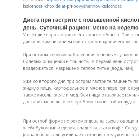
kislotnosti-chto-delat-pri-povyshennoy-kislotnosti
Диета при гастрите с повышенной кисло
день. Суточный рацион: меню на неделю
У всех диет при гастрите есть много общего. При эт
диетическим питанием при остром и хроническом гас
При остром течении заболевания в первые сутки у че
болевых ощущений и тошноты. В первый день острог
воздержаться. Разрешено теплое питье (вода, чай).
Уже со второго дня при остром гастрите пациенту по
жидкую пищу, картофельное и мясное пюре, суп с кру
также кисель, желе и мед. Вся пища отваривается или
доставит меньше всего проблем слизистой желудка.
При острой форме не рекомендованы сырые овощи и 
хлебобулочные изделия, сладости, сыр и кофе. Следу
(поваренная соль усиливает секрецию желудочного со