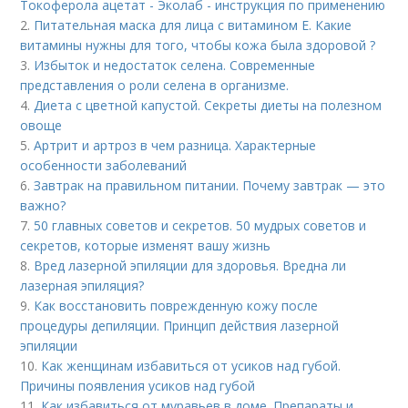
Токоферола ацетат - Эколаб - инструкция по применению
2.
Питательная маска для лица с витамином Е. Какие
витамины нужны для того, чтобы кожа была здоровой ?
3.
Избыток и недостаток селена. Современные
представления о роли селена в организме.
4.
Диета с цветной капустой. Секреты диеты на полезном
овоще
5.
Артрит и артроз в чем разница. Характерные
особенности заболеваний
6.
Завтрак на правильном питании. Почему завтрак — это
важно?
7.
50 главных советов и секретов. 50 мудрых советов и
секретов, которые изменят вашу жизнь
8.
Вред лазерной эпиляции для здоровья. Вредна ли
лазерная эпиляция?
9.
Как восстановить поврежденную кожу после
процедуры депиляции. Принцип действия лазерной
эпиляции
10.
Как женщинам избавиться от усиков над губой.
Причины появления усиков над губой
11.
Как избавиться от муравьев в доме. Препараты и