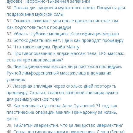
духовке. Творожно-тыквенная запеканка
30.
Польза для здоровья мускатного ореха. Продукты для
поддержания мужской силы
31.
Сколько заживают уши после прокола пистолетом.
Как подготовиться к процедуре
32.
Убрать глубокие морщины. Классификация морщин
33.
Ботокс делать или нет. Где и как проводят процедуру
34.
Что такое папулы. Проба Манту
35.
Противопоказания к лпджи массаж тела. LPG-массаж:
есть ли противопоказания?
36.
Лимфодренажный массаж лица протокол процедуры.
Ручной лимфодренажный массаж лица в домашних
условиях
37.
Лазерная эпиляция через сколько дней повторять
процедуру. Сколько сеансов лазерной эпиляции нужно
для разных участков тела?
38.
Как менялась пугачева. Алле Пугачевой 71 год: как
пластические операции меняли Примадонну за жизнь,
фото
39.
Таблетки ивермектин. Что за лекарство ивермектин?
40.
Сенна противопоказания к применению. Сенна (Senna)