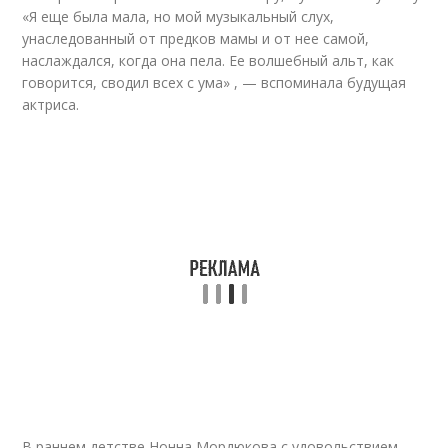
«Я еще была мала, но мой музыкальный слух,
унаследованный от предков мамы и от нее самой,
наслаждался, когда она пела. Ее волшебный альт, как
говорится, сводил всех с ума» , — вспоминала будущая
актриса.
В раннем детстве Нонна Мордюкова с удовольствием