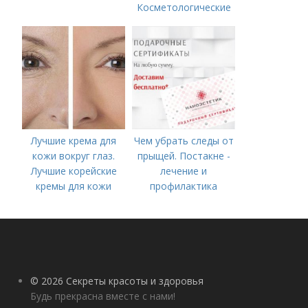
Косметологические
процедуры
Лучшие крема для
Чем убрать следы от
кожи вокруг глаз.
прыщей. Постакне -
Лучшие корейские
лечение и
кремы для кожи
профилактика
вокруг глаз в 2022
году
© 2026 Секреты красоты и здоровья
Будь прекрасна вместе с нами!