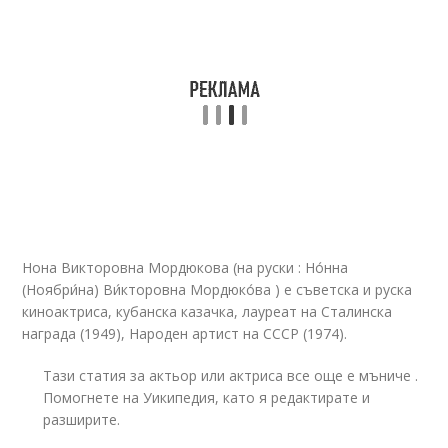
Нона Викторовна Мордюкова (на руски : Но́нна
(Ноябри́на) Ви́кторовна Мордюко́ва ) е съветска и руска
киноактриса, кубанска казачка, лауреат на Сталинска
награда (1949), Народен артист на СССР (1974).
Тази статия за актьор или актриса все още е мъниче .
Помогнете на Уикипедия, като я редактирате и
разширите.