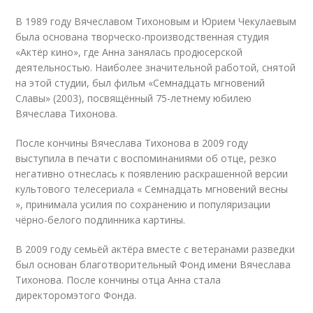
В 1989 году Вячеславом Тихоновым и Юрием Чекулаевым
была основана творческо-производственная студия
«Актёр кино», где Анна занялась продюсерской
деятельностью. Наиболее значительной работой, снятой
на этой студии, был фильм «Семнадцать мгновений
Славы» (2003), посвящённый 75-летнему юбилею
Вячеслава Тихонова
.
После кончины Вячеслава Тихонова в 2009 году
выступила в печати с воспоминаниями об отце, резко
негативно отнеслась к появлению раскрашенной версии
культового телесериала « Семнадцать мгновений весны
», принимала усилия по сохранению и популяризации
чёрно-белого подлинника картины
.
В 2009 году семьёй актёра вместе с ветеранами разведки
был основан благотворительный Фонд имени Вячеслава
Тихонова. После кончины отца Анна стала
директором
этого Фонда.