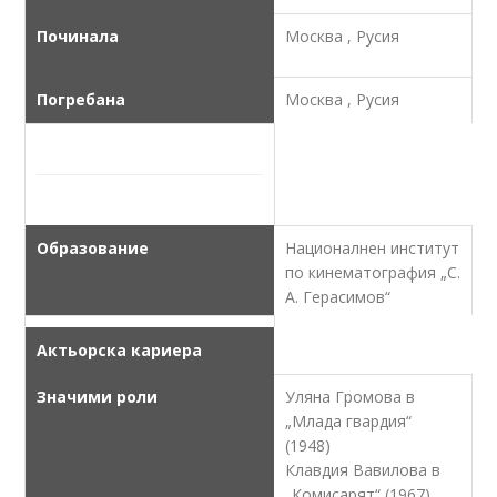
Починала
Москва , Русия
Погребана
Москва , Русия
Образование
Националнен институт
по кинематография „С.
А. Герасимов“
Актьорска кариера
Значими роли
Уляна Громова в
„Млада гвардия“
(1948)
Клавдия Вавилова в
„Комисарят“ (1967)