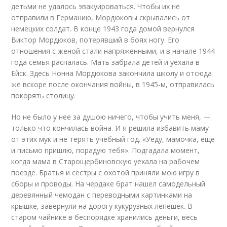
детьми не удалось эвакуироваться. Чтобы их не
отправили в Германию, Мордюковы скрывались от
немецких солдат. В конце 1943 года домой вернулся
Виктор Мордюков, потерявший в боях ногу. Его
отношения с женой стали напряженными, и в начале 1944
года семья распалась. Мать забрала детей и уехала в
Ейск. Здесь Нонна Мордюкова закончила школу и отсюда
же вскоре после окончания войны, в 1945-м, отправилась
покорять столицу.
Но не было у нее за душою ничего, чтобы учить меня, —
только что кончилась война. И я решила избавить маму
от этих мук и не терять учебный год. «Уеду, мамочка, еще
и письмо пришлю, порадую тебя». Подгадала момент,
когда мама в Старощербиновскую уехала на рабочем
поезде. Братья и сестры с охотой приняли мою игру в
сборы и проводы. На чердаке брат нашел самодельный
деревянный чемодан с переводными картинками на
крышке, завернули на дорогу кукурузных лепешек. В
старом чайнике в беспорядке хранились деньги, весь