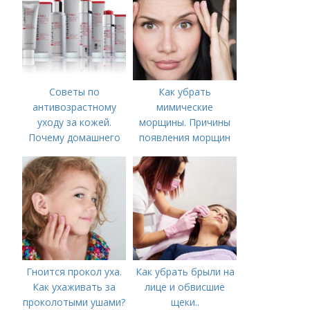
Советы по
Как убрать
антивозрастному
мимические
уходу за кожей.
морщины. Причины
Почему домашнего
появления морщин
ухода недостаточно
вокруг рта
Гноится прокол уха.
Как убрать брыли на
Как ухаживать за
лице и обвисшие
проколотыми ушами?
щеки..