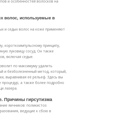
ипов и особенностей волосков на
х волос, используемые в
ых и седых волос на коже применяют
у, короткоимпульсному принципу,
ную луковицу сосуд. Он также
ов, включая седые.
озволит по максимуму удалить
ый и безболезненный метод, который,
жи, выравнивая её рельеф. Здесь вы
 процедур, а также более подробно
и лазера.
е. Причины гирсутизма
ание яичников: поликистоз
разования, ведущие к сбою в