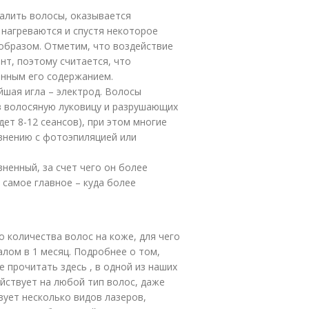
далить волосы, оказывается
 нагреваются и спустя некоторое
образом. Отметим, что воздействие
нт, поэтому считается, что
нным его содержанием.
йшая игла – электрод. Волосы
 волосяную луковицу и разрушающих
ет 8-12 сеансов), при этом многие
внению с фотоэпиляцией или
зненный, за счет чего он более
 самое главное – куда более
 количества волос на коже, для чего
алом в 1 месяц. Подробнее о том,
 прочитать здесь , в одной из наших
йствует на любой тип волос, даже
вует несколько видов лазеров,