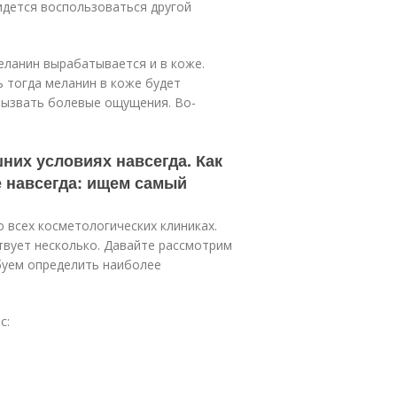
идется воспользоваться другой
еланин вырабатывается и в коже.
ь тогда меланин в коже будет
 вызвать болевые ощущения. Во-
шних условиях навсегда. Как
е навсегда: ищем самый
о всех косметологических клиниках.
твует несколько. Давайте рассмотрим
буем определить наиболее
с: