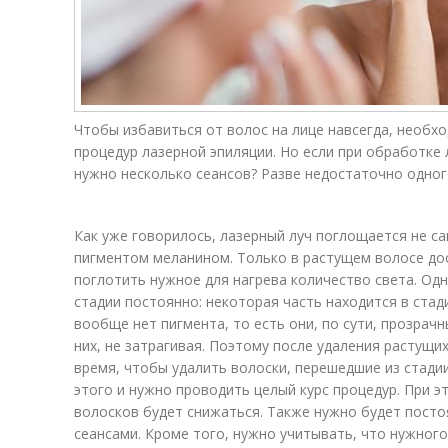
Чтобы избавиться от волос на лице навсегда, необх
процедур лазерной эпиляции. Но если при обработке
нужно несколько сеансов? Разве недостаточно одного
Как уже говорилось, лазерный луч поглощается не с
пигментом меланином. Только в растущем волосе до
поглотить нужное для нагрева количество света. Одн
стадии постоянно: некоторая часть находится в стади
вообще нет пигмента, то есть они, по сути, прозрачн
них, не затрагивая. Поэтому после удаления растущ
время, чтобы удалить волоски, перешедшие из стадии
этого и нужно проводить целый курс процедур. При э
волосков будет снижаться. Также нужно будет пост
сеансами. Кроме того, нужно учитывать, что нужного