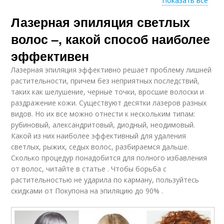
Показать все
Лазерная эпиляция светлых
Нежелательные
Волосы на лице
волосы
волос –, какой способ наиболее
эффективен
Лазерная эпиляция эффективно решает проблему лишней
Избавление от волос
Волос с лица
растительности, причем без неприятных последствий,
таких как шелушение, черные точки, вросшие волоски и
раздражение кожи. Существуют десятки лазеров разных
видов. Но их все можно отнести к нескольким типам:
рубиновый, александритовый, диодный, неодимовый.
Волос на лице
Какой из них наиболее эффективный для удаления
светлых, рыжих, седых волос, разбираемся дальше.
Сколько процедур понадобится для полного избавления
от волос, читайте в статье . Чтобы борьба с
растительностью не ударила по карману, пользуйтесь
скидками от Покупона на эпиляцию до 90% .