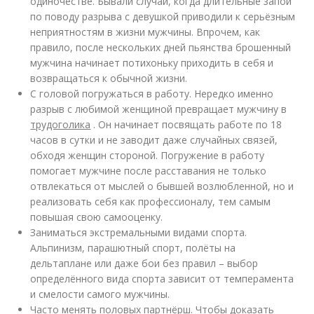
одиночестве. Бывали случаи, когда длительные запои
по поводу разрыва с девушкой приводили к серьёзным
неприятностям в жизни мужчины. Впрочем, как
правило, после нескольких дней пьянства брошенный
мужчина начинает потихоньку приходить в себя и
возвращаться к обычной жизни.
С головой погружаться в работу. Нередко именно
разрыв с любимой женщиной превращает мужчину в
трудоголика
. Он начинает посвящать работе по 18
часов в сутки и не заводит даже случайных связей,
обходя женщин стороной. Погружение в работу
помогает мужчине после расставания не только
отвлекаться от мыслей о бывшей возлюбленной, но и
реализовать себя как профессионалу, тем самым
повышая свою самооценку.
Заниматься экстремальными видами спорта.
Альпинизм, парашютный спорт, полёты на
дельтаплане или даже бои без правил – выбор
определённого вида спорта зависит от темперамента
и смелости самого мужчины.
Часто менять половых партнёрш. Чтобы доказать