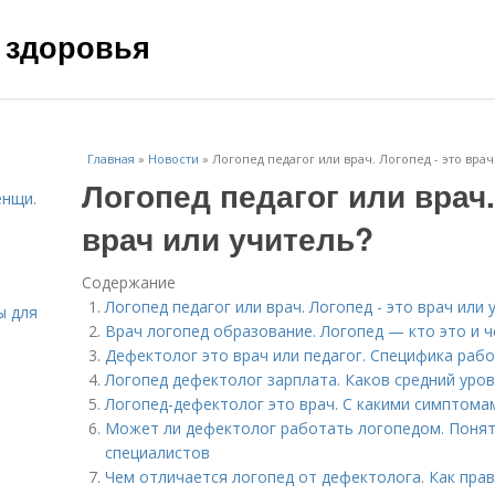
 здоровья
Главная
»
Новости
»
Логопед педагог или врач. Логопед - это врач
Логопед педагог или врач.
енщи.
врач или учитель?
Содержание
Логопед педагог или врач. Логопед - это врач или 
ы для
Врач логопед образование. Логопед — кто это и 
Дефектолог это врач или педагог. Специфика раб
Логопед дефектолог зарплата. Каков средний уро
Логопед-дефектолог это врач. С какими симптома
Может ли дефектолог работать логопедом. Понят
специалистов
Чем отличается логопед от дефектолога. Как пра