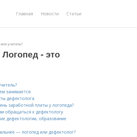
Главная
Новости
Статьи
 или учитель?
 Логопед - это
учитель?
чем занимается
оты дефектолога
вень заработной платы у логопеда?
ми обращаться к дефектологу
ие дефектологии, образование
вильнее — логопед или дефектолог?