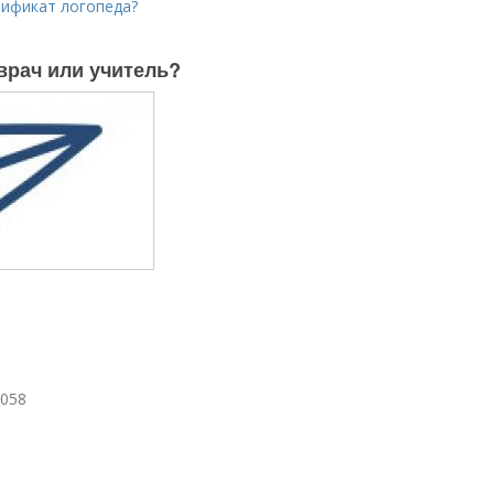
тификат логопеда?
 врач или учитель?
1058