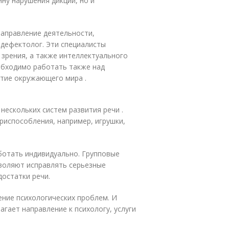
ну нарушения дикции, но и
направление деятельности,
-дефектолог. Эти специалисты
 зрения, а также интеллектуального
обходимо работать также над
ятие окружающего мира .
нескольких систем развития речи .
риспособления, например, игрушки,
ботать индивидуально. Групповые
зволяют исправлять серьезные
остатки речи.
ение психологических проблем. И
агает направление к психологу, услуги