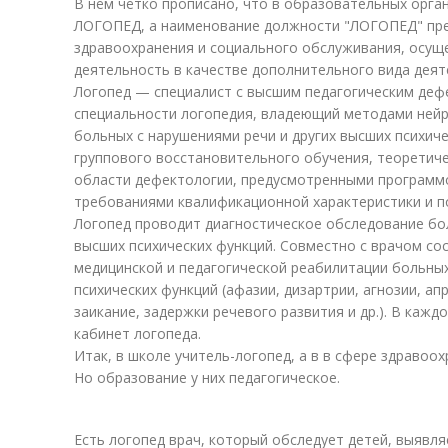
В нём чётко прописано, что в образовательных орг
ЛОГОПЕД, а наименование должности "ЛОГОПЕД" пре
здравоохранения и социального обслуживания, осу
деятельность в качестве дополнительного вида деят
Логопед — специалист с высшим педагогическим деф
специальности логопедия, владеющий методами ней
больных с нарушениями речи и других высших психиче
группового восстановительного обучения, теоретиче
области дефектологии, предусмотренными программо
требованиями квалификационной характеристики и п
Логопед проводит диагностическое обследование бол
высших психических функций. Совместно с врачом с
медицинской и педагогической реабилитации больных
психических функций (афазии, дизартрии, агнозии, апр
заикание, задержки речевого развития и др.). В каж
кабинет логопеда.
Итак, в школе учитель-логопед, а в в сфере здравоох
Но образование у них педагогическое.
Есть логопед врач, который обследует детей, выявля