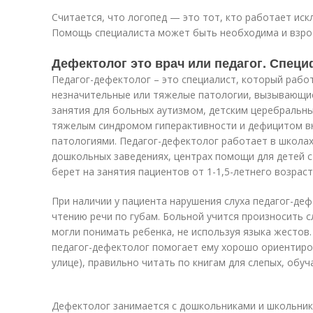
Считается, что логопед — это тот, кто работает искл
Помощь специалиста может быть необходима и взро
Дефектолог это врач или педагог. Спец
Педагог-дефектолог – это специалист, который рабо
незначительные или тяжелые патологии, вызывающие
занятия для больных аутизмом, детским церебральны
тяжелым синдромом гиперактивности и дефицитом вн
патологиями. Педагог-дефектолог работает в школах
дошкольных заведениях, центрах помощи для детей 
берет на занятия пациентов от 1-1,5-летнего возраст
При наличии у пациента нарушения слуха педагог-де
чтению речи по губам. Больной учится произносить 
могли понимать ребенка, не используя языка жестов.
педагог-дефектолог помогает ему хорошо ориентиров
улице), правильно читать по книгам для слепых, обу
Дефектолог занимается с дошкольниками и школьни