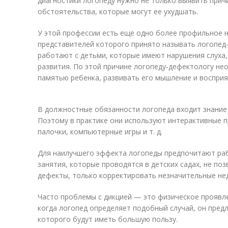
диагностики логопеду нужно не только выявить причи
обстоятельства, которые могут ее ухудшать.
У этой профессии есть еще одно более профильное 
представителей которого принято называть логопед
работают с детьми, которые имеют нарушения слуха,
развития. По этой причине логопеду-дефектологу не
памятью ребенка, развивать его мышление и воспри
В должностные обязанности логопеда входит знание 
Поэтому в практике они используют интерактивные п
палочки, компьютерные игры и т. д.
Для наилучшего эффекта логопеды предпочитают ра
занятия, которые проводятся в детских садах, не по
дефекты, только корректировать незначительные нед
Часто проблемы с дикцией — это физическое проявл
когда логопед определяет подобный случай, он предл
которого будут иметь большую пользу.