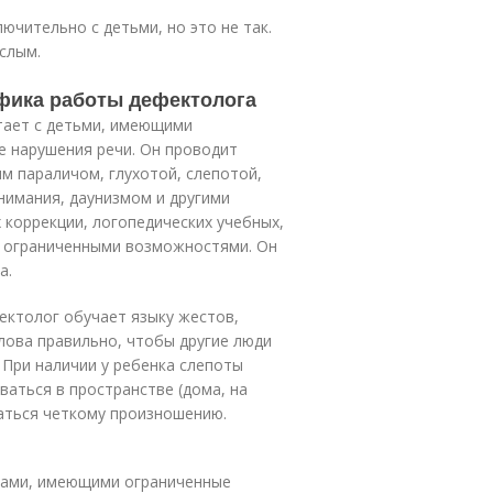
ючительно с детьми, но это не так.
слым.
ифика работы дефектолога
тает с детьми, имеющими
 нарушения речи. Он проводит
м параличом, глухотой, слепотой,
имания, даунизмом и другими
 коррекции, логопедических учебных,
с ограниченными возможностями. Он
а.
фектолог обучает языку жестов,
слова правильно, чтобы другие люди
 При наличии у ребенка слепоты
аться в пространстве (дома, на
чаться четкому произношению.
ками, имеющими ограниченные