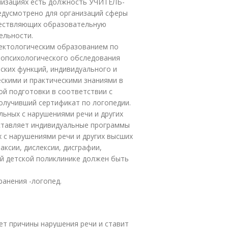
анизациях есть должность УЧИТЕЛЬ-
дусмотрено для организаций сферы
ществляющих образовательную
ельности.
ектологическим образованием по
ропсихологического обследования
ских функций, индивидуального и
скими и практическими знаниями в
й подготовки в соответствии с
олучивший сертификат по логопедии.
ьных с нарушениями речи и других
оставляет индивидуальные программы
 с нарушениями речи и других высших
аксии, дислексии, дисграфии,
дой детской поликлинике должен быть
ранения -логопед.
ет причины нарушения речи и ставит