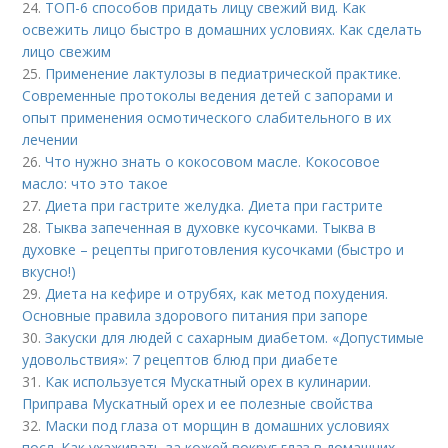
24.
ТОП-6 способов придать лицу свежий вид. Как
освежить лицо быстро в домашних условиях. Как сделать
лицо свежим
25.
Применение лактулозы в педиатрической практике.
Современные протоколы ведения детей с запорами и
опыт применения осмотического слабительного в их
лечении
26.
Что нужно знать о кокосовом масле. Кокосовое
масло: что это такое
27.
Диета при гастрите желудка. Диета при гастрите
28.
Тыква запеченная в духовке кусочками. Тыква в
духовке – рецепты приготовления кусочками (быстро и
вкусно!)
29.
Диета на кефире и отрубях, как метод похудения.
Основные правила здорового питания при запоре
30.
Закуски для людей с сахарным диабетом. «Допустимые
удовольствия»: 7 рецептов блюд при диабете
31.
Как используется Мускатный орех в кулинарии.
Приправа Мускатный орех и ее полезные свойства
32.
Маски под глаза от морщин в домашних условиях
посл. Как ухаживать за кожей вокруг глаз в домашних