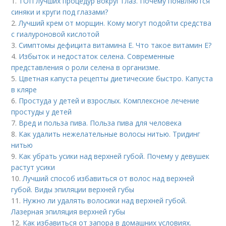
1.
ТОП лучших процедур вокруг глаз. Почему появляются
синяки и круги под глазами?
2.
Лучший крем от морщин. Кому могут подойти средства
с гиалуроновой кислотой
3.
Симптомы дефицита витамина E. Что такое витамин Е?
4.
Избыток и недостаток селена. Современные
представления о роли селена в организме.
5.
Цветная капуста рецепты диетические быстро. Капуста
в кляре
6.
Простуда у детей и взрослых. Комплексное лечение
простуды у детей
7.
Вред и польза пива. Польза пива для человека
8.
Как удалить нежелательные волосы нитью. Тридинг
нитью
9.
Как убрать усики над верхней губой. Почему у девушек
растут усики
10.
Лучший способ избавиться от волос над верхней
губой. Виды эпиляции верхней губы
11.
Нужно ли удалять волосики над верхней губой.
Лазерная эпиляция верхней губы
12.
Как избавиться от запора в домашних условиях.