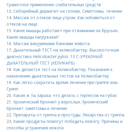
Грамотное применение слабительных средств
13.
Себорейный дерматит на голове. Cимптомы, течение
14.
Массаж от отеков лица утром. Как избавиться от
отеков на лице
15.
Какие мышцы работают при отжимании на брусьях.
Какие мышцы нагружаем?
16.
Массаж вакуумными банками живота.
17.
Дыхательный ТЕСТ на хеликобактер. Высокоточная
диагностика Helicobacter pylori. 13 C-УРЕАЗНЫЙ
ДЫХАТЕЛЬНЫЙ ТЕСТ (ХЕЛИКАРБ)
18.
Как делается тест на Хеликобактер. Показания к
назначению дыхательных тестов на Хеликобактер
19.
Как легко сократить время лечения при гриппе или..
Грипп
20.
Какая ж ты зараза: что делать с герпесом на губах
21.
Хронический бронхит у взрослых. Хронический
бронхит: симптомы и лечение
22.
Препараты от гриппа и простуды. Лекарства от гриппа
23.
Какие продукты помогут победить изжогу. Причины и
способы устранения изжоги