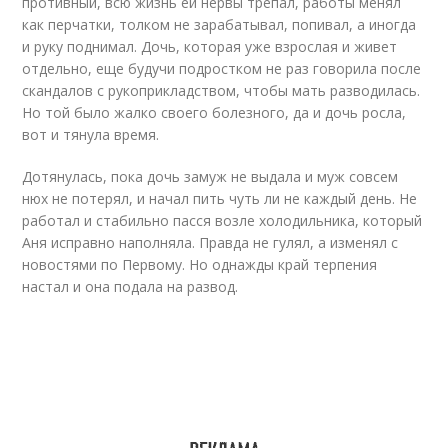
противный, всю жизнь ей нервы трепал, работы менял
как перчатки, толком не зарабатывал, попивал, а иногда
и руку поднимал. Дочь, которая уже взрослая и живет
отдельно, еще будучи подростком не раз говорила после
скандалов с рукоприкладством, чтобы мать разводилась.
Но той было жалко своего болезного, да и дочь росла,
вот и тянула время.
Дотянулась, пока дочь замуж не выдала и муж совсем
нюх не потерял, и начал пить чуть ли не каждый день. Не
работал и стабильно пасся возле холодильника, который
Аня исправно наполняла. Правда не гулял, а изменял с
новостями по Первому. Но однажды край терпения
настал и она подала на развод.