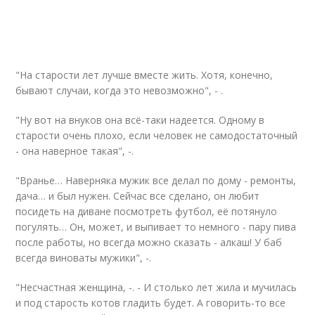
"На старости лет лучше вместе жить. Хотя, конечно,
бывают случаи, когда это невозможно", - .
"Ну вот на внуков она всё-таки надеется. Одному в
старости очень плохо, если человек не самодостаточный
- она наверное такая", -.
"Вранье… Наверняка мужик все делал по дому - ремонты,
дача… и был нужен. Сейчас все сделано, он любит
посидеть на диване посмотреть футбол, её потянуло
погулять… Он, может, и выпивает то немного - пару пива
после работы, но всегда можно сказать - алкаш! У баб
всегда виноваты мужики", -.
"Несчастная женщина, -. - И столько лет жила и мучилась
и под старость котов гладить будет. А говорить-то все