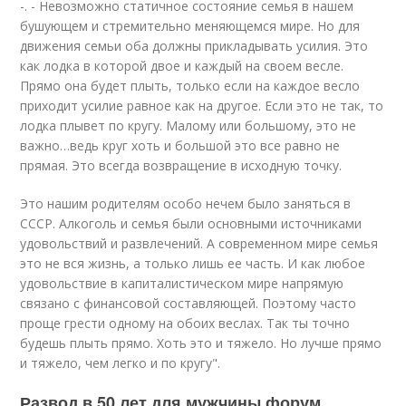
-. - Невозможно статичное состояние семья в нашем
бушующем и стремительно меняющемся мире. Но для
движения семьи оба должны прикладывать усилия. Это
как лодка в которой двое и каждый на своем весле.
Прямо она будет плыть, только если на каждое весло
приходит усилие равное как на другое. Если это не так, то
лодка плывет по кругу. Малому или большому, это не
важно…ведь круг хоть и большой это все равно не
прямая. Это всегда возвращение в исходную точку.
Это нашим родителям особо нечем было заняться в
СССР. Алкоголь и семья были основными источниками
удовольствий и развлечений. А современном мире семья
это не вся жизнь, а только лишь ее часть. И как любое
удовольствие в капиталистическом мире напрямую
связано с финансовой составляющей. Поэтому часто
проще грести одному на обоих веслах. Так ты точно
будешь плыть прямо. Хоть это и тяжело. Но лучше прямо
и тяжело, чем легко и по кругу".
Развод в 50 лет для мужчины форум.