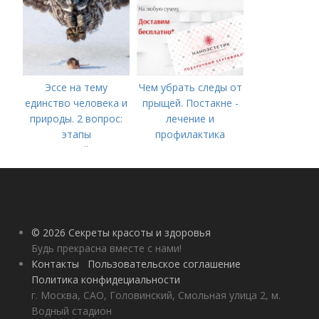
Эссе на тему
Чем убрать следы от
единство человека и
прыщей. Постакне -
природы. 2 вопрос:
лечение и
этапы
профилактика
взаимодействия
природного и
социального бытия
человека.
© 2026 Секреты красоты и здоровья
Будь прекрасна вместе с нами!
Контакты
Пользовательское соглашение
Политика конфидециальности
г. Москва, САО, Головинский, Смольная улица 2, м.
Водный стадион