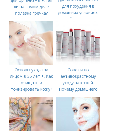
для организма. А так
для похудения в
ли на самом деле
домашних условиях.
полезна гречка?
Рецепты
приготовления
напитков в домашних
условиях
Основы ухода за
Советы по
лицом в 35 лет +. Как
антивозрастному
очищать и
уходу за кожей.
тонизировать кожу?
Почему домашнего
ухода недостаточно