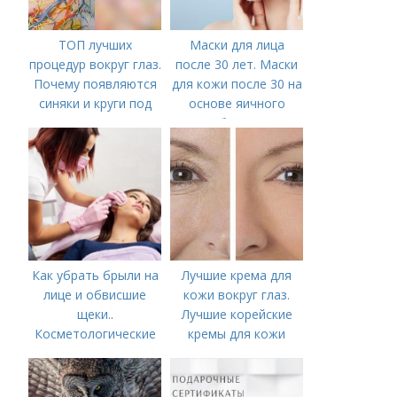
ТОП лучших
Маски для лица
процедур вокруг глаз.
после 30 лет. Маски
Почему появляются
для кожи после 30 на
синяки и круги под
основе яичного
глазами?
белка
Как убрать брыли на
Лучшие крема для
лице и обвисшие
кожи вокруг глаз.
щеки..
Лучшие корейские
Косметологические
кремы для кожи
процедуры
вокруг глаз в 2022
году