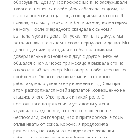
образумить. Дети у нас прекрасные и не заслуживали
такого отношения к себе. Дочь сбежала из дома, не
вынеся агрессии отца. Тогда он принялся за сына. Я
поняла, что могу перестать быть женой, но матерью -
не могу. После очередного скандала с сыном я
выгнала мужа из дома. Он уехал жить на дачу, а мы
остались жить с сыном, вскоре вернулась и дочка. Мы
долго с детьми приходили в себя, налаживали
доверительные отношения друг с другом. Муж не
общался с нами. Через три месяца я вызвала его на
откровенный разговор. Мы говорили обо всех наших
проблемаз. Он во всем винил меня: что много
работаю, мало уделяю ему времени и т.д. Сам при
этом распоряжался моей зарплатой ,совершенно не
стыдясь этого. Уже привык к такой роли. От
постоянного напряжения и усталости у меня
ухудшилось здоровье, что его совершенно не
беспокоили, он говорил, что я притворяюсь, чтобы
отлынивать от секса. Короче, я предложила
развестись, потому что не видела его желания
работать над решением проблем, устала от