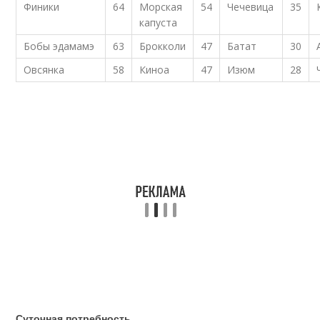
Финики
64
Морская
54
Чечевица
35
капуста
Бобы эдамамэ
63
Брокколи
47
Батат
30
Овсянка
58
Киноа
47
Изюм
28
Суточная потребность