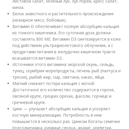
листовой салат, зеленый лук, лук порей, кресс салат,
кинза.
Белок животного и растительного происхождения
(нежирное мясо, бобовые).
Витамин D обеспечивает полную абсорбцию кальция
из тонкого кишечника. Его суточная доза должна
составлять 800 МЕ. Витамин D3 синтезируется в коже
под действием ультрафиолетового облучения, а с
продуктами питания в желудочно-кишечном тракте
всасывается витамин D2 .
Источники этого витамина: морской окунь, сельдь,
тунец, скумбрия морепродукты, печень рыб (палтуса и
трески), рыбий жир, сыр, сметана, какао, яйца.
Магний снижает потери кальция с мочой.
Достаточное его количество содержится в горохе,
овсяной крупе, грецких орехах, фасоли, горчице и
гречневой крупе.
Цинк — улучшает абсорбцию кальция и ускоряет
костную минерализацию. Потребность в нем
повышается в несколько раз. Цинком богаты семечки
подсолнечника, куриные сердца, арахис, креветки,