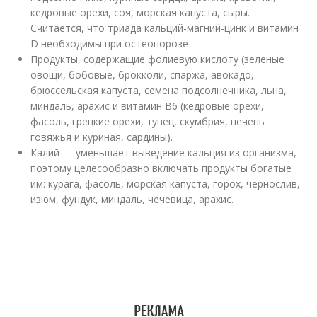
кедровые орехи, соя, морская капуста, сыры.
Считается, что триада кальций-магний-цинк и витамин
D необходимы при остеопорозе .
Продукты, содержащие фолиевую кислоту (зеленые
овощи, бобовые, брокколи, спаржа, авокадо,
брюссельская капуста, семена подсолнечника, льна,
миндаль, арахис и витамин В6 (кедровые орехи,
фасоль, грецкие орехи, тунец, скумбрия, печень
говяжья и куриная, сардины).
Калий — уменьшает выведение кальция из организма,
поэтому целесообразно включать продукты богатые
им: курага, фасоль, морская капуста, горох, чернослив,
изюм, фундук, миндаль, чечевица, арахис.