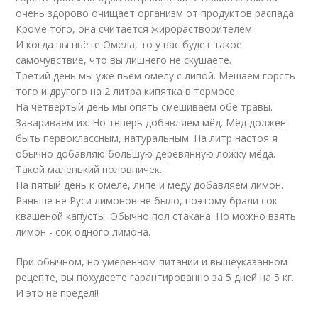
очень здорово очищает организм от продуктов распада.
Кроме того, она считается жирорастворителем.
И когда вы пьёте Омела, то у вас будет такое
самочувствие, что вы лишнего не скушаете.
Третий день мы уже пьем омелу с липой. Мешаем горсть
того и другого на 2 литра кипятка в термосе.
На четвёртый день мы опять смешиваем обе травы.
Завариваем их. Но теперь добавляем мёд. Мёд должен
быть первоклассным, натуральным. На литр настоя я
обычно добавляю большую деревянную ложку мёда.
Такой маленький половничек.
На пятый день к омеле, липе и мёду добавляем лимон.
Раньше не Руси лимонов не было, поэтому брали сок
квашеной капусты. Обычно пол стакана. Но можно взять
лимон - сок одного лимона.
При обычном, но умеренном питании и вышеуказанном
рецепте, вы похудеете гарантированно за 5 дней на 5 кг.
И это не предел!!