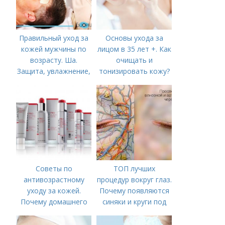
Правильный уход за
Основы ухода за
кожей мужчины по
лицом в 35 лет +. Как
возрасту. Ша.
очищать и
Защита, увлажнение,
тонизировать кожу?
питание
Советы по
ТОП лучших
антивозрастному
процедур вокруг глаз.
уходу за кожей.
Почему появляются
Почему домашнего
синяки и круги под
ухода недостаточно
глазами?