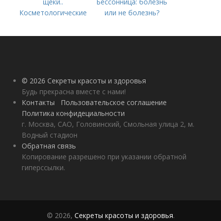
щеки..
Бессонница: болезнь
Косметологические
или не болезнь?
процедуры
© 2026 Секреты красоты и здоровья
Будь прекрасна вместе с нами!
Контакты
Пользовательское соглашение
Политика конфидециальности
г. Москва, САО, Головинский, Смольная улица 2, м.
Водный стадион
Обратная связь
Копирование разрешено при указании обратной
гиперссылки.
© 2026,
Секреты красоты и здоровья
.