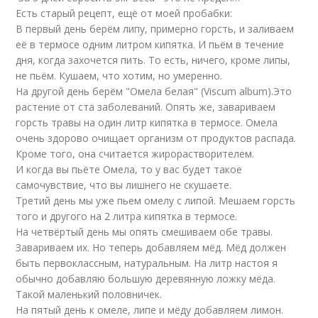
Есть старый рецепт, ещё от моей пробабки:
В первый день берём липу, примерно горсть, и заливаем
её в термосе одним литром кипятка. И пьём в течение
дня, когда захочется пить. То есть, ничего, кроме липы,
не пьём. Кушаем, что хотим, но умеренно.
На другой день берём "Омела белая" (Viscum album).Это
растение от ста заболеваний. Опять же, завариваем
горсть травы на один литр кипятка в термосе. Омела
очень здорово очищает организм от продуктов распада.
Кроме того, она считается жирорастворителем.
И когда вы пьёте Омела, то у вас будет такое
самочувствие, что вы лишнего не скушаете.
Третий день мы уже пьем омелу с липой. Мешаем горсть
того и другого на 2 литра кипятка в термосе.
На четвёртый день мы опять смешиваем обе травы.
Завариваем их. Но теперь добавляем мёд. Мёд должен
быть первоклассным, натуральным. На литр настоя я
обычно добавляю большую деревянную ложку мёда.
Такой маленький половничек.
На пятый день к омеле, липе и мёду добавляем лимон.