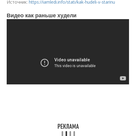
Источник:
https://iamledi.info/stati/kak-hudeli-v-starinu
Видео как раньше худели