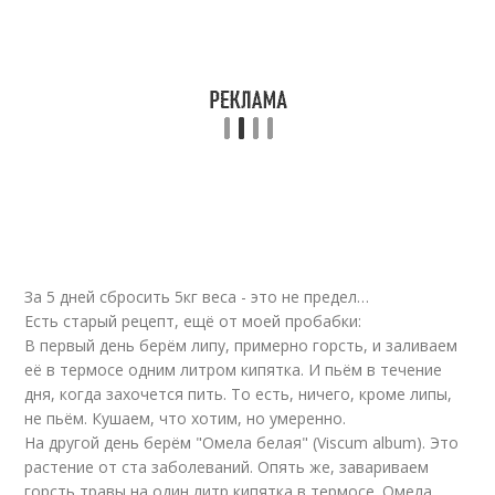
За 5 дней сбросить 5кг веса - это не предел…
Есть старый рецепт, ещё от моей пробабки:
В первый день берём липу, примерно горсть, и заливаем
её в термосе одним литром кипятка. И пьём в течение
дня, когда захочется пить. То есть, ничего, кроме липы,
не пьём. Кушаем, что хотим, но умеренно.
На другой день берём "Омела белая" (Viscum album). Это
растение от ста заболеваний. Опять же, завариваем
горсть травы на один литр кипятка в термосе. Омела