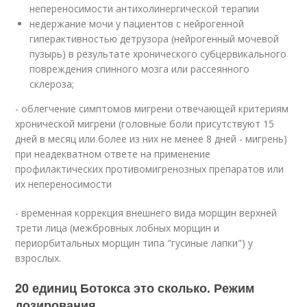
непереносимости антихолинергической терапии
недержание мочи у пациентов с нейрогенной
гиперактивностью детрузора (нейрогенный мочевой
пузырь) в результате хронического субцервикального
повреждения спинного мозга или рассеянного
склероза;
- облегчение симптомов мигрени отвечающей критериям
хронической мигрени (головные боли присутствуют 15
дней в месяц или более из них не менее 8 дней - мигрень)
при неадекватном ответе на применение
профилактических противомигренозных препаратов или
их непереносимости
- временная коррекция внешнего вида морщин верхней
трети лица (межбровных лобных морщин и
периорбитальных морщин типа "гусиные лапки") у
взрослых.
20 единиц Ботокса это сколько. Режим
дозирования