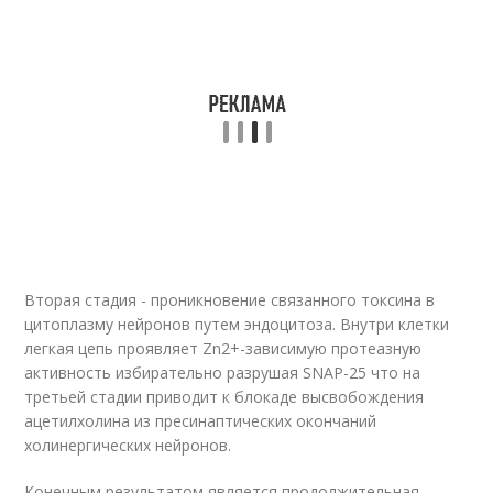
Вторая стадия - проникновение связанного токсина в
цитоплазму нейронов путем эндоцитоза. Внутри клетки
легкая цепь проявляет Zn
2+
-зависимую протеазную
активность избирательно разрушая SNAP-25 что на
третьей стадии приводит к блокаде высвобождения
ацетилхолина из пресинаптических окончаний
холинергических нейронов.
Конечным результатом является продолжительная