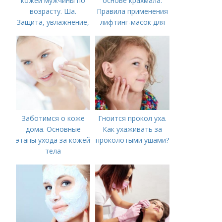
кожей мужчины по
основе крахмала.
возрасту. Ша.
Правила применения
Защита, увлажнение,
лифтинг-масок для
питание
лица из крахмала
Заботимся о коже
Гноится прокол уха.
дома. Основные
Как ухаживать за
этапы ухода за кожей
проколотыми ушами?
тела