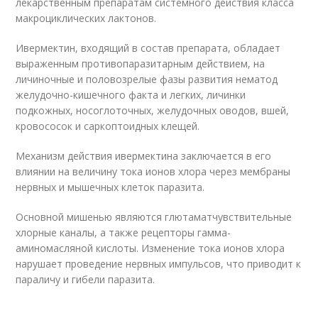
лекарственным препаратам системного действия класса
макроциклических лактонов.
Ивермектин, входящий в состав препарата, обладает
выраженным противопаразитарным действием, на
личиночные и половозрелые фазы развития нематод
желудочно-кишечного факта и легких, личинки
подкожных, носоглоточных, желудочных оводов, вшей,
кровососок и саркоптоидных клещей.
Механизм действия ивермектина заключается в его
влиянии на величину тока ионов хлора через мембраны
нервных и мышечных клеток паразита.
Основной мишенью являются глютаматчувствительные
хлорные каналы, а также рецепторы гамма-
аминомасляной кислоты. Изменение тока ионов хлора
нарушает проведение нервных импульсов, что приводит к
параличу и гибели паразита.