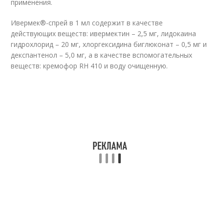
применения.
Ивермек®-спрей в 1 мл содержит в качестве
действующих веществ: ивермектин – 2,5 мг, лидокаина
гидрохлорид – 20 мг, хлоргексидина биглюконат – 0,5 мг и
декспантенол – 5,0 мг, а в качестве вспомогательных
веществ: кремофор RH 410 и воду очищенную.