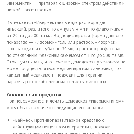
Ивермектин — препарат с широким спектром действия и
низкой токсичностью.
Выпускается «Ивермектин» в виде раствора для
инъекций, разлитого по ампулам 4 мл и по флакончикам
от 20-ти до 500-та мл. Воднодисперсная форма данного
лекарства — «Ивермек» гель или раствор. «Ивермек»
гель находится в тубах по 30 мл, а раствор расфасован
по стеклянным флаконам объемом от 1-го до 500-та мл.
Стоит учитывать, что лечение демодекоза у человека не
может осуществляться медпрепаратом «Ивермек», так
как данный медикамент подходит для терапии
паразитарного заболевания только у животных.
Аналоговые средства
При невозможности лечить демодекоз «Ивермектином»,
могут быть назначены следующие его аналоги:
«Баймек». Противопаразитарное средство с
действующим веществом ивермектин, подходит
людям только для лечения демодекоза. Препарат