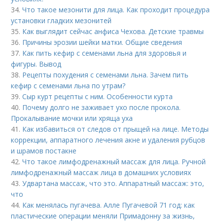
34.
Что такое мезонити для лица. Как проходит процедура
установки гладких мезонитей
35.
Как выглядит сейчас анфиса Чехова. Детские травмы
36.
Причины эрозии шейки матки. Общие сведения
37.
Как пить кефир с семенами льна для здоровья и
фигуры. Вывод
38.
Рецепты похудения с семенами льна. Зачем пить
кефир с семенами льна по утрам?
39.
Сыр курт рецепты с ним. Особенности курта
40.
Почему долго не заживает ухо после прокола.
Прокалывание мочки или хряща уха
41.
Как избавиться от следов от прыщей на лице. Методы
коррекции, аппаратного лечения акне и удаления рубцов
и шрамов постакне
42.
Что такое лимфодренажный массаж для лица. Ручной
лимфодренажный массаж лица в домашних условиях
43.
Удвартана массаж, что это. Аппаратный массаж: это,
что
44.
Как менялась пугачева. Алле Пугачевой 71 год: как
пластические операции меняли Примадонну за жизнь,