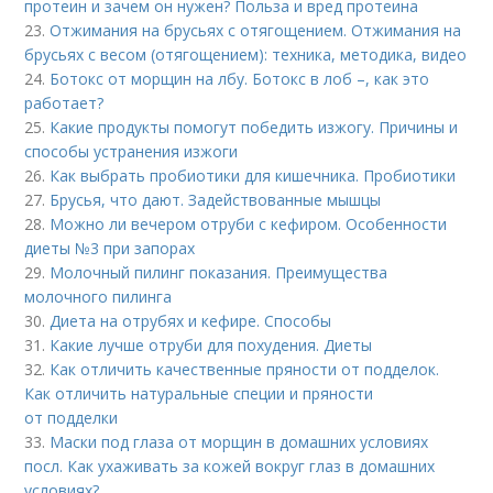
протеин и зачем он нужен? Польза и вред протеина
23.
Отжимания на брусьях с отягощением. Отжимания на
брусьях с весом (отягощением): техника, методика, видео
24.
Ботокс от морщин на лбу. Ботокс в лоб –, как это
работает?
25.
Какие продукты помогут победить изжогу. Причины и
способы устранения изжоги
26.
Как выбрать пробиотики для кишечника. Пробиотики
27.
Брусья, что дают. Задействованные мышцы
28.
Можно ли вечером отруби с кефиром. Особенности
диеты №3 при запорах
29.
Молочный пилинг показания. Преимущества
молочного пилинга
30.
Диета на отрубях и кефире. Способы
31.
Какие лучше отруби для похудения. Диеты
32.
Как отличить качественные пряности от подделок.
Как отличить натуральные специи и пряности
от подделки
33.
Маски под глаза от морщин в домашних условиях
посл. Как ухаживать за кожей вокруг глаз в домашних
условиях?