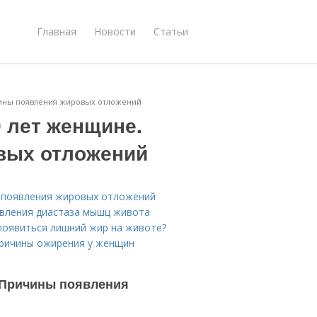
Главная
Новости
Статьи
чины появления жировых отложений
0 лет женщине.
вых отложений
ы появления жировых отложений
явления диастаза мышц живота
 появиться лишний жир на животе?
Причины ожирения у женщин
. Причины появления