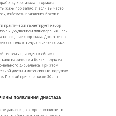
ыработку кортизола – гормона
ть жиры про запас. И если вы часто
есь, избежать появления боков и
и практически гарантирует набор
изма и ухудшением пищеварения. Если
 на посещение спортзала. Достаточно
ивать тело в тонусе и снизить риск
й системы приводят к сбоям в
ткани на животе и боках – одно из
онального дисбаланса. При этом
сткой диеты и интенсивных нагрузках.
м. По этой причине после 30 лет
ичины появления диастаза
ое давление, которое возникает в
го внутрибрюшного имеют разную