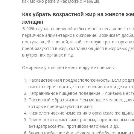
как можно реже и как можно меньше.
Как убрать возрастной жир на животе ж
женщин
В 90% случаев причиной избыточного веса является
первичное алиментарное ожирение. Возникает дисба
поступающей с пищей, и той, которую тратит органи
преобразуются в жир, скапливающийся в жировых деп
внутренних органах и т.д.
Ожирение у женщин имеет и другие причины:
Наследственная предрасположенность. Если родит
высока вероятность, что в течение жизни дети то
Неправильное пищевое поведение – привычка есть 
Пассивный образ жизни. Чем меньше человек двиг
которые преобразуются в жир.
Физиологические изменения в организме женщины:
Прием некоторых психотропных, гормональных пр
антидепрессанты, противозачаточные и др.
Злоупотребление фастфудом, хлебобулочными из