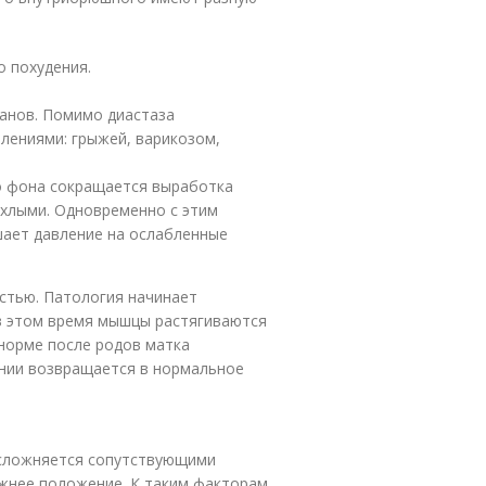
 похудения.
анов. Помимо диастаза
ениями: грыжей, варикозом,
о фона сокращается выработка
ыхлыми. Одновременно с этим
шает давление на ослабленные
остью. Патология начинает
 в этом время мышцы растягиваются
норме после родов матка
инии возвращается в нормальное
осложняется сопутствующими
жнее положение. К таким факторам