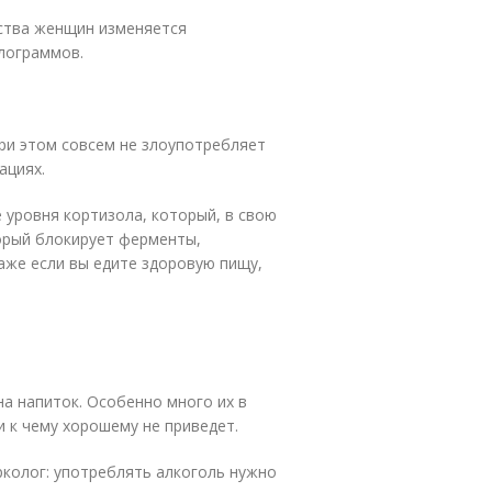
ства женщин изменяется
лограммов.
при этом совсем не злоупотребляет
ациях.
 уровня кортизола, который, в свою
орый блокирует ферменты,
аже если вы едите здоровую пищу,
на напиток. Особенно много их в
и к чему хорошему не приведет.
рколог: употреблять алкоголь нужно