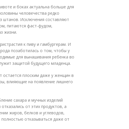
ивоте и боках актуальна больше для
половины человечества редко
з штанов. Исключения составляют
ом, питаются фаст-фудом,
з жизни.
истрастия к пиву и гамбургерам. И
ирода позаботилась о том, чтобы у
ходимые для вынашивания ребенка во
служит защитой будущего младенца.
т остается плоским даже у женщин в
ры, влияющие на появление лишнего
бление сахара и мучных изделий
 отказались от этих продуктов, а
нии жиров, белков и углеводов,
я полностью отказываться даже от