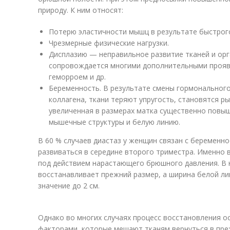
природу. К ним относят:
Потерю эластичности мышц в результате быстрого
Чрезмерные физические нагрузки.
Дисплазию — неправильное развитие тканей и орг
сопровождается многими дополнительными проявл
геморроем и др.
Беременность. В результате смены гормональног
коллагена, ткани теряют упругость, становятся р
увеличенная в размерах матка существенно повы
мышечные структуры и белую линию.
В 60 % случаев диастаз у женщин связан с беременн
развиваться в середине второго триместра. Именно
под действием нарастающего брюшного давления. В 
восстанавливает прежний размер, а ширина белой л
значение до 2 см.
Однако во многих случаях процесс восстановления 
факторами, которые мешают тканям вернуться в пре