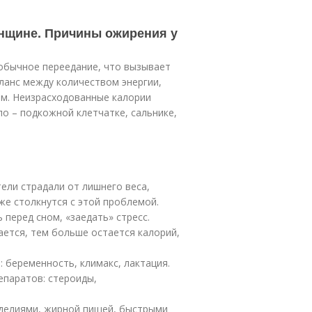
енщине. Причины ожирения у
 обычное переедание, что вызывает
ланс между количеством энергии,
зм. Неизрасходованные калории
о – подкожной клетчатке, сальнике,
ели страдали от лишнего веса,
же столкнутся с этой проблемой.
перед сном, «заедать» стресс.
ается, тем больше остается калорий,
 беременность, климакс, лактация.
епаратов: стероиды,
делиями, жирной пищей, быстрыми