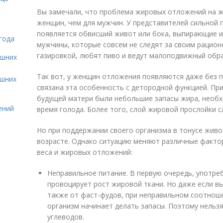
Вы замечали, что проблема жировых отложений на ж
женщин, чем для мужчин. У представителей сильной 
появляется обвисший живот или бока, выпирающие и
года
мужчины, которые совсем не следят за своим рацион
газировкой, любят пиво и ведут малоподвижный обра
ашних
Так вот, у женщин отложения появляются даже без пр
ашних
связана эта особенность с детородной функцией. Пр
будущей матери были небольшие запасы жира, необ
ений
время голода. Более того, слой жировой прослойки 
Но при поддержании своего организма в тонусе живо
возрасте. Однако ситуацию меняют различные факто
веса и жировых отложений:
Неправильное питание. В первую очередь, употре
провоцирует рост жировой ткани. Но даже если вы
также от фаст-фудов, при неправильном соотноше
организм начинает делать запасы. Поэтому нельз
углеводов.