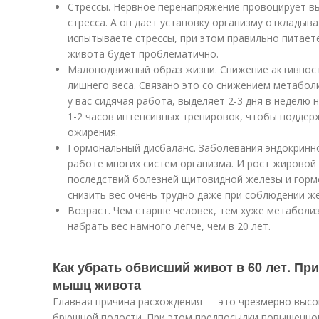
Стрессы. Нервное перенапряжение провоцирует в
стресса. А он дает установку организму откладыва
испытываете стрессы, при этом правильно питает
живота будет проблематично.
Малоподвижный образ жизни. Снижение активност
лишнего веса. Связано это со снижением метабол
у вас сидячая работа, выделяет 2-3 дня в неделю
1-2 часов интенсивных тренировок, чтобы поддерж
ожирения.
Гормональный дисбаланс. Заболевания эндокринно
работе многих систем организма. И рост жировой 
последствий болезней щитовидной железы и горм
снизить вес очень трудно даже при соблюдении же
Возраст. Чем старше человек, тем хуже метаболиз
набрать вес намного легче, чем в 20 лет.
Как убрать обвисший живот в 60 лет. Пр
мышц живота
Главная причина расхождения — это чрезмерно высок
брюшной полости. При этом предпосылки повышенно