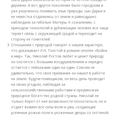
деревню. А вот другое поколение было городским и
уже разучилось понимать язык природы: сын Дарьи и
ее невестка отдалились от земли и равнодушно
наблюдали за гибелью Матеры. К сожалению, с
приходом технологий и урбанизации человек все чаще
теряет связь с окружающей средой и переходит на
сторону ее гонителей.
Отношения с природой говорят о нашем характере,
что доказывает Л.Н. Толстой в романе-эпопее «Война
и мир». Так, Николай Ростов любит и ценит природу:
он охотится с большим воодушевлением и нередко
остается с пейзажами один на один. Совсем не
удивительно, что свое призвание он нашел в работе
на земле. Будучи помещиком, он весь день проводит
на своих угодьях, наблюдая за
сельскохозяйственными работами и преумножая
природное богатство родной страны. Николай не
только берет от нее возможности поохотиться, но и
отдает взамен все силы воли и ума, создающие
усеянные рожью поля и ухоженные дворы со скотиной.