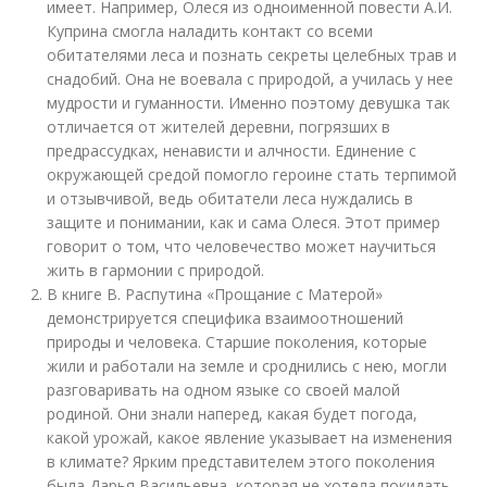
имеет. Например, Олеся из одноименной повести А.И.
Куприна смогла наладить контакт со всеми
обитателями леса и познать секреты целебных трав и
снадобий. Она не воевала с природой, а училась у нее
мудрости и гуманности. Именно поэтому девушка так
отличается от жителей деревни, погрязших в
предрассудках, ненависти и алчности. Единение с
окружающей средой помогло героине стать терпимой
и отзывчивой, ведь обитатели леса нуждались в
защите и понимании, как и сама Олеся. Этот пример
говорит о том, что человечество может научиться
жить в гармонии с природой.
В книге В. Распутина «Прощание с Матерой»
демонстрируется специфика взаимоотношений
природы и человека. Старшие поколения, которые
жили и работали на земле и сроднились с нею, могли
разговаривать на одном языке со своей малой
родиной. Они знали наперед, какая будет погода,
какой урожай, какое явление указывает на изменения
в климате? Ярким представителем этого поколения
была Дарья Васильевна, которая не хотела покидать