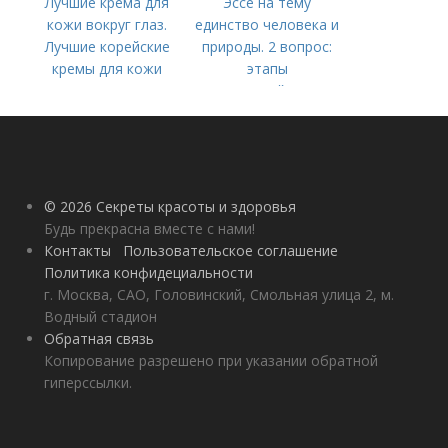
Лучшие крема для
Эссе на тему
кожи вокруг глаз.
единство человека и
Лучшие корейские
природы. 2 вопрос:
кремы для кожи
этапы
вокруг глаз в 2022
взаимодействия
году
природного и
социального бытия
человека.
© 2026 Секреты красоты и здоровья
Будь прекрасна вместе с нами!
Контакты
Пользовательское соглашение
Политика конфидециальности
г. Москва, САО, Головинский, Смольная улица 2, м.
Водный стадион
Обратная связь
Копирование разрешено при указании обратной
гиперссылки.