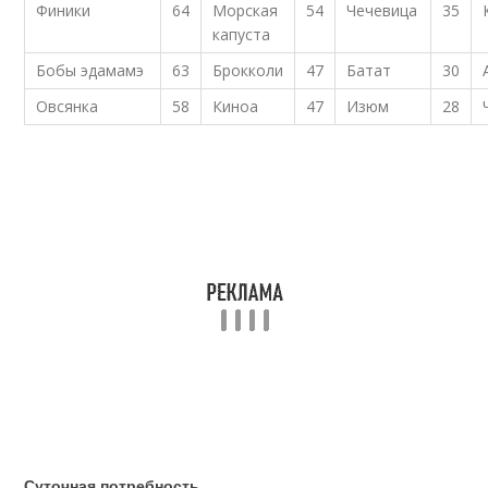
Финики
64
Морская
54
Чечевица
35
капуста
Бобы эдамамэ
63
Брокколи
47
Батат
30
Овсянка
58
Киноа
47
Изюм
28
Суточная потребность