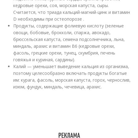
кедровые орехи, соя, морская капуста, сыры.
Считается, что триада кальций-магний-цинк и витамин
D необходимы при остеопорозе .
Продукты, содержащие фолиевую кислоту (зеленые
овощи, бобовые, брокколи, спаржа, авокадо,
брюссельская капуста, семена подсолнечника, льна,
миндаль, арахис и витамин В6 (кедровые орехи,
фасоль, грецкие орехи, тунец, скумбрия, печень
говяжья и куриная, сардины).
Калий — уменьшает выведение кальция из организма,
поэтому целесообразно включать продукты богатые
им: курага, фасоль, морская капуста, горох, чернослив,
изюм, фундук, миндаль, чечевица, арахис.