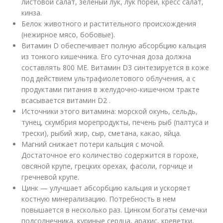
листовой салат, зеленый лук, лук порей, кресс салат,
кинза.
Белок животного и растительного происхождения
(нежирное мясо, бобовые).
Витамин D обеспечивает полную абсорбцию кальция
из тонкого кишечника. Его суточная доза должна
составлять 800 МЕ. Витамин D3 синтезируется в коже
под действием ультрафиолетового облучения, а с
продуктами питания в желудочно-кишечном тракте
всасывается витамин D2 .
Источники этого витамина: морской окунь, сельдь,
тунец, скумбрия морепродукты, печень рыб (палтуса и
трески), рыбий жир, сыр, сметана, какао, яйца.
Магний снижает потери кальция с мочой.
Достаточное его количество содержится в горохе,
овсяной крупе, грецких орехах, фасоли, горчице и
гречневой крупе.
Цинк — улучшает абсорбцию кальция и ускоряет
костную минерализацию. Потребность в нем
повышается в несколько раз. Цинком богаты семечки
подсолнечника, куриные сердца, арахис, креветки,