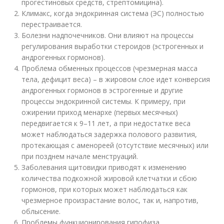
прогестиновых средств, стрептомицина).
Климакс, когда эндокринная система (ЭС) полностью
перестраивается.
Болезни надпочечников. Они влияют на процессы
регулирования выработки стероидов (эстрогенных и
андрогенных гормонов).
Проблема обменных процессов (чрезмерная масса
тела, дефицит веса) – в жировом слое идет конверсия
андрогенных гормонов в эстрогенные и другие
процессы эндокринной системы. К примеру, при
ожирении приход менархе (первых месячных)
передвигается к 9–11 лет, а при недостатке веса
может наблюдаться задержка полового развития,
протекающая с аменореей (отсутствие месячных) или
при позднем начале менструаций.
Заболевания щитовидки приводят к изменению
количества подкожной жировой клетчатки и сбою
гормонов, при которых может наблюдаться как
чрезмерное произрастание волос, так и, напротив,
облысение.
Проблемы функционирования гипофиза,