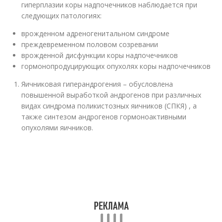
гиперплазии коры надпочечников наблюдается при
следующих патологиях:
врожденном адреногенитальном синдроме
преждевременном половом созревании
врожденной дисфункции коры надпочечников
гормонопродуцирующих опухолях коры надпочечников
Яичниковая гиперандрогения – обусловлена
повышенной выработкой андрогенов при различных
видах синдрома поликистозных яичников (СПКЯ) , а
также синтезом андрогенов гормоноактивными
опухолями яичников.