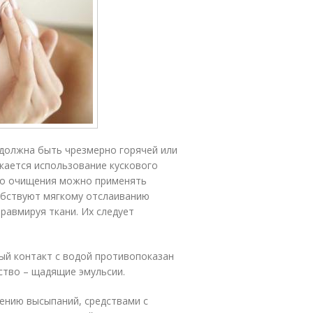
 должна быть чрезмерно горячей или
кается использование кускового
го очищения можно применять
обствуют мягкому отслаиванию
травмируя ткани. Их следует
тый контакт с водой противопоказан
ство – щадящие эмульсии.
ению высыпаний, средствами с