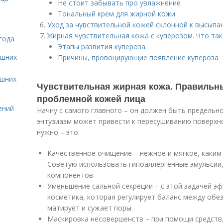
Не стоит забывать про увлажнение
Тональный крем для жирной кожи
Уход за чувствительной кожей склонной к высыпан
Жирная чувствительная кожа с куперозом. Что так
года
Этапы развития купероза
ашних
Причины, провоцирующие появление купероза
ашних
Чувствительная жирная кожа. Правильны
проблемной кожей лица
ений
Начну с самого главного – он должен быть предель
энтузиазм может привести к пересушиванию поверхно
нужно – это:
Качественное очищение – нежное и мягкое, каким 
Советую использовать гипоаллергенные эмульсии, 
компонентов.
Уменьшение сальной секреции – с этой задачей э
косметика, которая регулирует баланс между об
матирует и сужает поры.
Маскировка несовершенств – при помощи средств