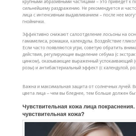
крупными абразивными частицами – это приведет к 
сильнейшему раздражению. Не рекомендуется и часто
лица с интенсивным выдавливанием – после нее могу
гнойнички.
Эффективно снижают салоотделение лосьоны на осно
гамамелиса, ромашки, календулы. Воздействие глико
Если часто появляются угри, советую обратить вним
действия, регулирующие выделение себума (с экстракт
цинком), оказывающие выраженный успокаивающий (с
розы) и антибактериальный эффект (с календулой, р
Важна и максимальная защита от солнечных лучей. В
цвета лица – чем вы бледнее, тем больше должен бы
Чувствительная кожа лица покраснения. 
чувствительная кожа?