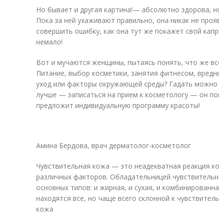
Но бывает и другая картина!— абсолютно здорова, н
Пока за ней ухаживают правильно, она никак не проя
совершить ошибку, как она тут же покажет свой капр
немало!
Вот и мучаются женщины, пытаясь понять, что же все
Питание, выбор косметики, занятия фитнесом, вред
уход или факторы окружающей среды? Гадать можно д
лучше — записаться на прием к косметологу — он по
предложит индивидуальную программу красоты!
Амина Бердова, врач дерматолог-косметолог
Чувствительная кожа — это неадекватная реакция к
различных факторов. Обладательницей чувствительн
основных типов: и жирная, и сухая, и комбинированна
находятся все, но чаще всего склонной к чувствител
кожа