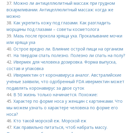
37.
Можно ли антицеллюлитный массаж при грудном
вскармливании. Антицеллюлитный массаж: когда же
можно
38.
Как укрепить кожу под глазами. Как разгладить
морщины под глазами – советы косметолога
39.
Мазь после прокола хряща уха. Прокалывание мочки
или хряща уха
40.
Острое вредно ли. Влияние острой пищи на организм
41.
На твердом спать полезно. Полезно ли спать на полу?
42.
Ивермек для человека дозировка. Форма выпуска,
состав и упаковка
43.
Ивермектин от коронавируса аналог. Австралийские
учёные заявили, что одобренный FDA ивермектин может
подавлять коронавирус за двое суток
44.
В 50 жизнь только начинается. Похожие:
45.
Характер по форме носа у женщин с картинками. Что
мы можем узнать о характере человека по форме его
носа?
46.
Кто такой морской еж. Морской еж
47.
Как правильно питаться, чтоб набрать массу.