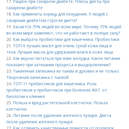
17.
Рацион при сахарном диабете. Плюсы диеты при
сахарном диабете
18.
Как применять корицу для похудения. У людей с
сахарным диабетом строгая диета?
19.
Касается 75% людей во всем мире. Почему 75% людей
во всем мире заявляют, что не работают в полную силу?
20.
Как выбрать пробиотики для кишечника. Пробиотики
21.
ТОП-6 лучших масел для очень сухой кожи лица и
тела. Лучшие масла для удержания влаги в коже лица
22.
Как вкусно питаться при язве желудка. Какое питание
показано при затихании процесса и выздоровлении?
23.
Тыквенная запеканка из тыквы в духовке и не только.
Творожная запеканка с тыквой
24.
ТОП-11 пребиотиков для кишечника. Роль
пробиотиков и пребиотиков при болезнях ЖКТ: от
биологии к клинике
25.
Польза и вред растительной клетчатки. Польза
клетчатки
26.
Питание после удаления желчного пузыря. Диета
после удаления желчного пузыря
27.
Как отличить качественные пряности от подделок.