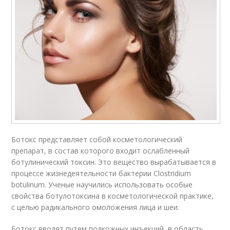
Ботокс представляет собой кос­ме­то­ло­гический
препарат, в состав которого входит ослабленный
ботулинический токсин. Это ве­щес­тво вырабатывается в
про­цес­се жизнедеятельности бактерии Clostridium
botulinum. Ученые научились использовать особые
свойства ботулотоксина в кос­ме­тологической практике,
с целью радикального омоложения лица и шеи.
Ботокс вводят путем подкожных инъекций, в область,