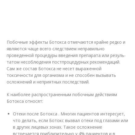
Побочные эффекты Ботокса отме­ча­ются крайне редко и
являются чаще всего следствием непра­виль­но
проведенной процедуры введения препарата или ре­зуль­
та­том несоблюдения пост­про­це­дур­ных рекомендаций.
Сам же состав Ботокса не несет выраженной
токсичности для организма и не способен вызывать
осложнений и неприятных последствий.
К наиболее распространенным побочным действиям
Ботокса относят:
Отеки после Ботокса . Многих пациентов интересует,
что делать, если Ботокс вызвал отеки под глазами или
в других лицевых зонах. Такое осложнение
встречается приблизительно у 4% пациентов и в