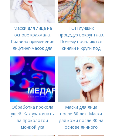
Маски для лица на
ТОП лучших
основе крахмала.
процедур вокруг глаз.
Правила применения
Почему появляются
лифтинг-масок для
синяки и круги под
лица из крахмала
глазами?
Обработка прокола
Маски для лица
ушей. Как ухаживать
после 30 лет. Маски
за проколотой
для кожи после 30 на
мочкой уха
основе яичного
белка