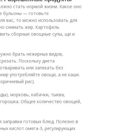
лжно стать нормой жизни. Какое оно
ые бульоны — готовьте
для вас, то можно использовать для
но снимать жир. Картофель
овить сборные овощные супы, щи и
нужно брать нежирных видов,
срезать. Поскольку диета
отваривать или запекать без
рнир употребляйте овощи, а не каши.
коричневый рис).
ды), морковь, кабачки, тыква,
о горошка. Общее количество овощей,
 заправки готовых блюд. Полезно в
ных кислот омега-3, регулирующих