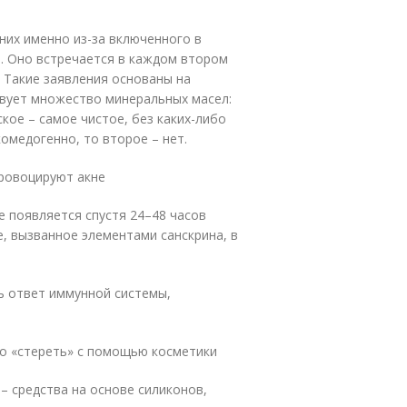
них именно из-за включенного в
. Оно встречается в каждом втором
. Такие заявления основаны на
твует множество минеральных масел:
кое – самое чистое, без каких-либо
омедогенно, то второе – нет.
провоцируют акне
е появляется спустя 24–48 часов
е, вызванное элементами санскрина, в
ть ответ иммунной системы,
но «стереть» с помощью косметики
– средства на основе силиконов,