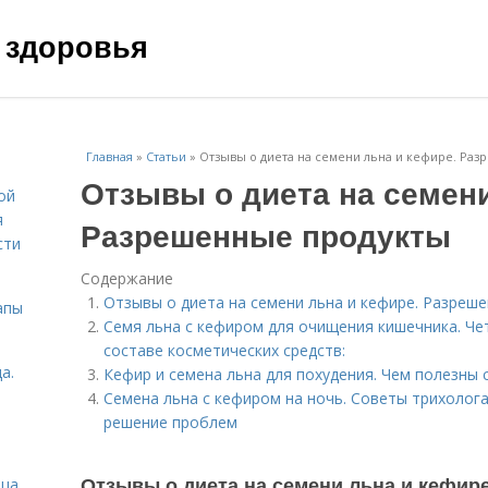
 здоровья
Главная
»
Статьи
»
Отзывы о диета на семени льна и кефире. Ра
Отзывы о диета на семени
ой
я
Разрешенные продукты
сти
Содержание
Отзывы о диета на семени льна и кефире. Разреш
апы
Семя льна с кефиром для очищения кишечника. Ч
составе косметических средств:
а.
Кефир и семена льна для похудения. Чем полезны 
Семена льна с кефиром на ночь. Советы трихолога
решение проблем
Отзывы о диета на семени льна и кефир
ица