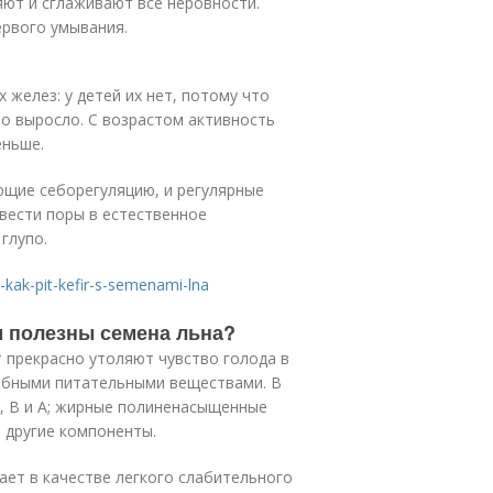
ют и сглаживают все неровности.
ервого умывания.
 желез: у детей их нет, потому что
то выросло. С возрастом активность
еньше.
ющие себорегуляцию, и регулярные
вести поры в естественное
глупо.
a-kak-pit-kefir-s-semenami-lna
м полезны семена льна?
 прекрасно утоляют чувство голода в
лебными питательными веществами. В
Р, В и А; жирные полиненасыщенные
е другие компоненты.
ает в качестве легкого слабительного