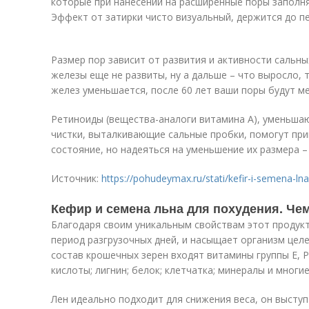
которые при нанесении на расширенные поры заполня
Эффект от затирки чисто визуальный, держится до п
Размер пор зависит от развития и активности сальных
железы еще не развиты, ну а дальше – что выросло, 
желез уменьшается, после 60 лет ваши поры будут м
Ретиноиды (вещества-аналоги витамина А), уменьша
чистки, выталкивающие сальные пробки, помогут при
состояние, но надеяться на уменьшение их размера – 
Источник:
https://pohudeymax.ru/stati/kefir-i-semena-ln
Кефир и семена льна для похудения. Че
Благодаря своим уникальным свойствам этот продукт
период разгрузочных дней, и насыщает организм це
состав крошечных зерен входят витамины группы Е, 
кислоты; лигнин; белок; клетчатка; минералы и многи
Лен идеально подходит для снижения веса, он выступ