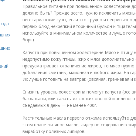
Правильное питание при повышенном холестерине до
должно быть? Прежде всего, нужно исключить мясн
вегетарианские супы, если это трудно и непривычно 
года
первых блюд некрепкий вторичный бульон и тщатель
используйте в минимальном количестве и лучше гот
ашних
борщ.
ашних
Капуста при повышенном холестерине Мясо и птицу 
недопустимо кожу птицы, жир с мяса дополнительно 
предусматривает ограничение жиров, то мясо нужно 
ений
добавления сметаны, майонеза и любого жира. На га
Их лучше готовить на завтрак (овсяная, гречневая и 
Снизить уровень холестерина помогут капуста (все ви
баклажаны, или салаты из свежих овощей и зеленог
съедаемых в день — не менее 400г.
Растительные масла первого отжима используйте для
этом плане льняное масло, лидер по содержанию жир
выработку полезных липидов.