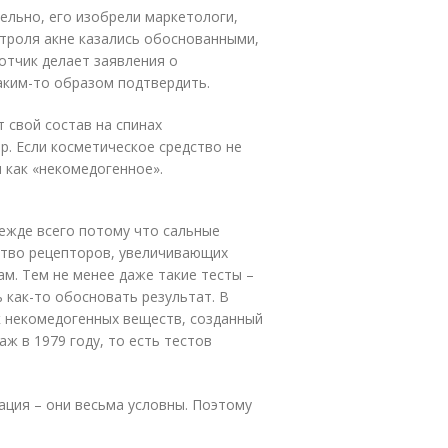
ельно, его изобрели маркетологи,
троля акне казались обоснованными,
ботчик делает заявления о
каким-то образом подтвердить.
 свой состав на спинах
р. Если косметическое средство не
 как «некомедогенное».
ежде всего потому что сальные
ство рецепторов, увеличивающих
м. Тем не менее даже такие тесты –
ь как-то обосновать результат. В
 некомедогенных веществ, созданный
ж в 1979 году, то есть тестов
ация – они весьма условны. Поэтому