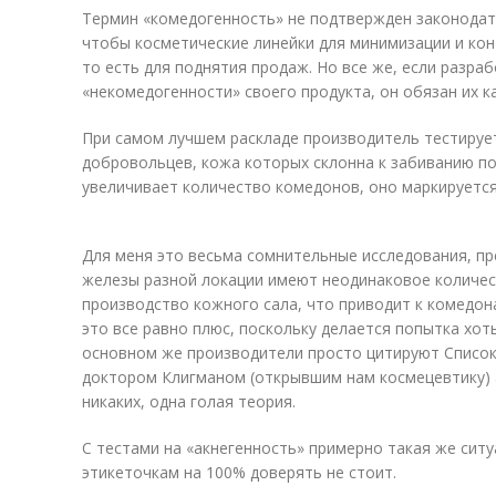
Термин «комедогенность» не подтвержден законодат
чтобы косметические линейки для минимизации и кон
то есть для поднятия продаж. Но все же, если разра
«некомедогенности» своего продукта, он обязан их 
При самом лучшем раскладе производитель тестирует
добровольцев, кожа которых склонна к забиванию по
увеличивает количество комедонов, оно маркируется
Для меня это весьма сомнительные исследования, пр
железы разной локации имеют неодинаковое количе
производство кожного сала, что приводит к комедона
это все равно плюс, поскольку делается попытка хот
основном же производители просто цитируют Список
доктором Клигманом (открывшим нам космецевтику) а
никаких, одна голая теория.
С тестами на «акнегенность» примерно такая же ситу
этикеточкам на 100% доверять не стоит.