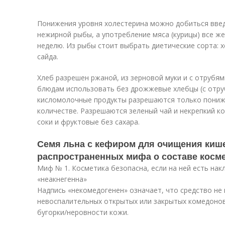
Понижения уровня холестерина можно добиться введ
нежирной рыбы, а употребление мяса (курицы) все же
неделю. Из рыбы стоит выбрать диетические сорта: хе
сайда.
Хлеб разрешен ржаной, из зерновой муки и с отрубям
блюдам использовать без дрожжевые хлебцы (с отруб
кисломолочные продукты разрешаются только пониж
количестве. Разрешаются зеленый чай и некрепкий к
соки и фруктовые без сахара.
Семя льна с кефиром для очищения киш
распространенных мифа о составе косме
Миф № 1. Косметика безопасна, если на ней есть нак
«неакнегенна»
Надпись «некомедогенен» означает, что средство не
невоспалительных открытых или закрытых комедонов,
бугорки/неровности кожи.