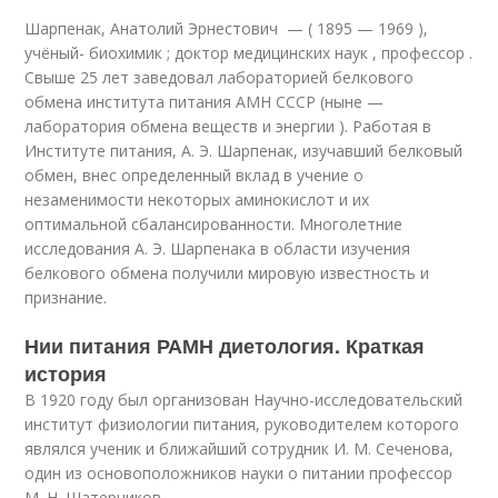
Шарпенак, Анатолий Эрнестович — ( 1895 — 1969 ),
учёный- биохимик ; доктор медицинских наук , профессор .
Свыше 25 лет заведовал лабораторией белкового
обмена института питания АМН СССР (ныне —
лаборатория обмена веществ и энергии ). Работая в
Институте питания, А. Э. Шарпенак, изучавший белковый
обмен, внес определенный вклад в учение о
незаменимости некоторых аминокислот и их
оптимальной сбалансированности. Многолетние
исследования А. Э. Шарпенака в области изучения
белкового обмена получили мировую известность и
признание
.
Нии питания РАМН диетология. Краткая
история
В 1920 году был организован Научно-исследовательский
институт физиологии питания, руководителем которого
являлся ученик и ближайший сотрудник И. М. Сеченова,
один из основоположников науки о питании профессор
М. Н. Шатерников.