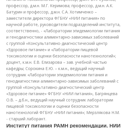
профессор, д.м.н. М.Г. Керимова; профессор, д.м.н. А.К.
Батурин и профессор, д.м.н. С.А. Хотимченко –
заместители директора ФГБНУ «НИИ питания» по
научной работе, руководители подразделений института,
соответственно, - «Лаборатории эпидемиологии питания
и генодиагностики алиментарно-зависимых заболеваний
с группой «Консультативно-диагностический центр
«Здоровое питание» и «Лаборатории пищевой
токсикологии и оценки безопасности нанотехнологий»;
доцент, к.м.н. Е.В. Елизарова – зав. учебной частью
кафедры; Сорокина Е.Ю. – к.м.н., ведущий научный
сотрудник «Лаборатории эпидемиологии питания и
генодиагностики алиментарно-зависимых заболеваний с
группой «Консультативно-диагностический центр
«Здоровое питание» ФГБНУ «НИИ питания», Багрянцева
О.В. – д.б.н., ведущий научный сотрудник лаборатории
пищевой токсикологии и оценки безопасности
нанотехнологий ФГБНУ «НИИ питания»; Мерзлякова Н.М.
- старший лаборант.
Институт питания РАМН рекомендации. НИИ