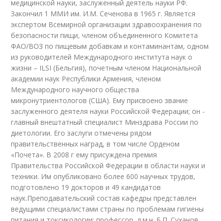
медицинской науки, заслуженный деятель науки РФ.
Закончил 1 ММИ им. И.М. Сеченова в 1965 г. Является
экспертом Всемирной организации здравоохранения по
безопасности пищи, членом объединенного Комитета
ФАО/ВОЗ по пищевым добавкам и контаминантам, одном
из руководителей Международного института наук о
жизни – ILSI (Бельгия), почетным членом Национальной
академии наук Республики Армения, членом
Международного научного общества
микронутриентологов (США). Ему присвоено звание
заслуженного деятеля науки Российской Федерации; он -
главный внештатный специалист Минздрава России по
диетологии. Его заслуги отмечены рядом
правительственных наград, в том числе Орденом
«Почета». В 2008 г ему присуждена премия
Правительства Российской Федерации в области науки и
техники. Им опубликовано более 600 научных трудов,
подготовлено 19 докторов и 49 кандидатов
наук.Преподавательский состав кафедры представлен
ведущими специалистами страны по проблемам гигиены
питания и токсикологии: профессор, д.м.н. Б.П. Суханов,