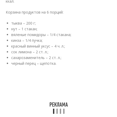
ккал.
Корзина продуктов на 6 порций:
тыква – 200 г;
нут – 1 стакан;
вяленые помидоры – 1/4 стакана;
кинза – 1/4 пучка;
красный винный уксус – 4 ч. л.;
сок лимона – 2 ст. л.;
сахарозаменитель – 2 ст. л.;
черный перец – щепотка.