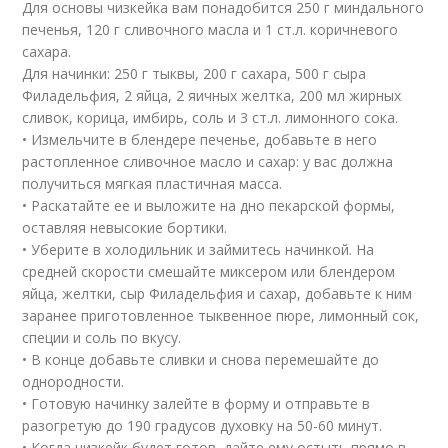
Для основы чизкейка вам понадобится 250 г миндального
печенья, 120 г сливочного масла и 1 ст.л. коричневого
сахара.
Для начинки: 250 г тыквы, 200 г сахара, 500 г сыра
Филадельфия, 2 яйца, 2 яичных желтка, 200 мл жирных
сливок, корица, имбирь, соль и 3 ст.л. лимонного сока.
• Измельчите в блендере печенье, добавьте в него
растопленное сливочное масло и сахар: у вас должна
получиться мягкая пластичная масса.
• Раскатайте ее и выложите на дно пекарской формы,
оставляя невысокие бортики.
• Уберите в холодильник и займитесь начинкой. На
средней скорости смешайте миксером или блендером
яйца, желтки, сыр Филадельфия и сахар, добавьте к ним
заранее приготовленное тыквенное пюре, лимонный сок,
специи и соль по вкусу.
• В конце добавьте сливки и снова перемешайте до
однородности.
• Готовую начинку залейте в форму и отправьте в
разогретую до 190 градусов духовку на 50-60 минут.
• Когда чизкейк будет готов, дайте ему остыть прямо в