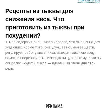
Показать все
Рецепты из тыквы для
Тыквенные котлеты
Тыквенная каша
снижения веса. Что
приготовить из тыквы при
похудении?
Тыквенные оладьи
Тыквенный хлеб
Тыква содержит очень мало калорий, что уже ценно для
худеющих. Кроме того, она улучшает обмен веществ,
регулирует работу кишечника, выводит лишнюю воду,
помогает переваривать тяжелую пищу. Поэтому, если вы
собрались худеть, тыква — идеальный овощ для этой
Тыквенный салат
Тыквенный сок
цели.
Тыквенные семечки
Тыквенный суп