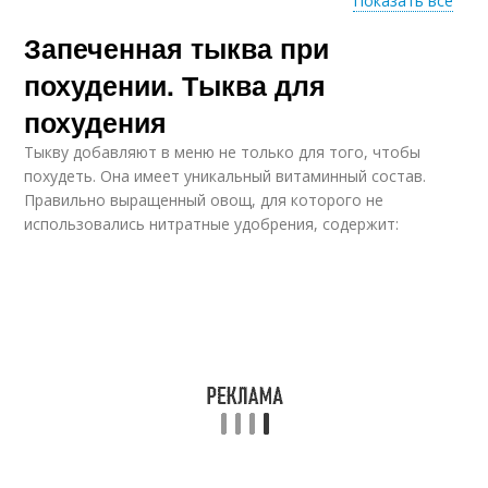
Показать все
Запеченная тыква при
Тыквенное масло
Тыквенный хлеб
похудении. Тыква для
похудения
Тыкву добавляют в меню не только для того, чтобы
Тыквенная запеканка
Тыквенные котлеты
похудеть. Она имеет уникальный витаминный состав.
Правильно выращенный овощ, для которого не
использовались нитратные удобрения, содержит:
Тыквенный салат
Тыквенный мед
Масло из тыквенных
Сок из магазина
семечек