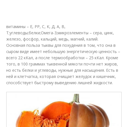
Сок в народной
Сок для желудка
медицине
витамины – Е, РР, С, К, Д, А, В,
Т;углеводы;белки;Омега-3;микроэлементы – сера, цинк,
железо, фосфор, кальций, медь, магний, калий.
Тыквенные блюда
Тыквенное рагу
Основная польза тыквы для похудения в том, что она в
сыром виде имеет небольшую энергетическую ценность –
всего 22 кКал, а после термообработки – 25 кКал. Кроме
того, в 100 граммах тыквенной мякоти почти нет жиров,
но есть белки и углеводы, нужные для насыщения. Есть в
Тыквенный суп
Тыквенные супы
ней и клетчатка, которая очищает желудок и кишечник,
способствует быстрому выведению лишней жидкости.