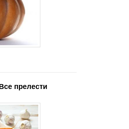
Польза для
Мед для
похудения
похудения
 Все прелести