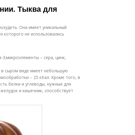
Соки для
уктовые соки
нии. Тыква для
похудения
похудеть. Она имеет уникальный
Похудение на
бачковый сок
я которого не использовались
кабачках
га-3;микроэлементы – сера, цинк,
оматный сок
Сок со сладким
а в сыром виде имеет небольшую
рмообработки – 25 кКал. Кроме того, в
сть белки и углеводы, нужные для
Отвар для
Салат для
 желудок и кишечник, способствует
похудения
похудения
Кефир для
Сок с кефиром
похудения