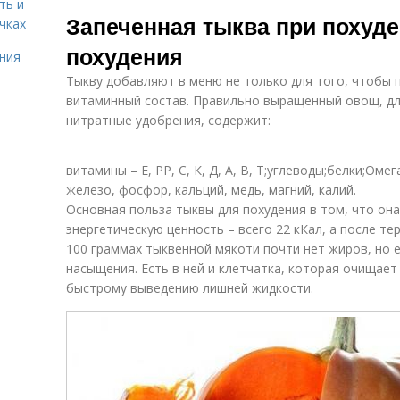
Фреш для
Картофельный
ть и
Фр
Запеченная тыква при похуде
похудения
сок
чках
похудения
ния
Тыкву добавляют в меню не только для того, чтобы 
Сок для
Сок на диете
Ка
витаминный состав. Правильно выращенный овощ, дл
организма
нитратные удобрения, содержит:
витамины – Е, РР, С, К, Д, А, В, Т;углеводы;белки;Оме
Ингредиенты
Сок с мякотью
Т
железо, фосфор, кальций, медь, магний, калий.
для сок
Основная польза тыквы для похудения в том, что он
энергетическую ценность – всего 22 кКал, а после те
100 граммах тыквенной мякоти почти нет жиров, но е
Блюда для
насыщения. Есть в ней и клетчатка, которая очищает
Свекольный сок
похудения
быстрому выведению лишней жидкости.
Грейпфрут при
Грейпфрутовый
похудении
сок