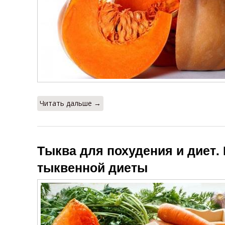
Вред для
Кефир с
похудения
томатным соком
Читать дальше →
Тыква для похудения и диет.
тыквенной диеты