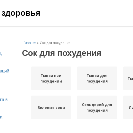
 здоровья
Главная
»
Сок для похудения
Сок для похудения
я,
даций
Тыква при
Тыква для
Ты
похудении
похудения
.
га в
Сельдерей для
Зеленые соки
Л
похудения
и.