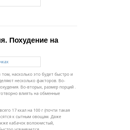
я. Похудение на
 том, насколько это будет быстро и
деляют несколько факторов. Во-
охудения. Во-вторых, размер порций .
аготворно влиять на обменные
сего 17 ккал на 100 г (почти такая
носятся к сытным овощам. Даже
акже кабачок волокнистый,
ыстро усваивается.