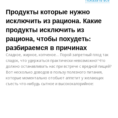
Показать все
Продукты которые нужно
Продукт для
Тыквы для похудения
похудения
исключить из рациона. Какие
продукты исключить из
рациона, чтобы похудеть:
Низкокалорийные
Сок для похудения
блюда
разбираемся в причинах
Сладкое, жирное, копченое… Порой запретный плод так
сладок, что удержаться практически невозможно! Что
должно останавливать нас при встрече с вредной пищей?
Гарниры для
Салат для похудения
Вот несколько доводов в пользу полезного питания,
похудения
которые моментально отобьют аппетит у желающих
съесть что-нибудь сытное и высококалорийное:
Суп для похудения
Супы для похудения