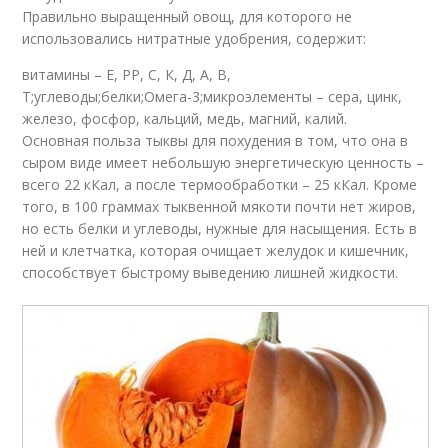
Правильно выращенный овощ, для которого не
использовались нитратные удобрения, содержит:
витамины – Е, РР, С, К, Д, А, В,
Т;углеводы;белки;Омега-3;микроэлементы – сера, цинк,
железо, фосфор, кальций, медь, магний, калий.
Основная польза тыквы для похудения в том, что она в
сыром виде имеет небольшую энергетическую ценность –
всего 22 кКал, а после термообработки – 25 кКал. Кроме
того, в 100 граммах тыквенной мякоти почти нет жиров,
но есть белки и углеводы, нужные для насыщения. Есть в
ней и клетчатка, которая очищает желудок и кишечник,
способствует быстрому выведению лишней жидкости.