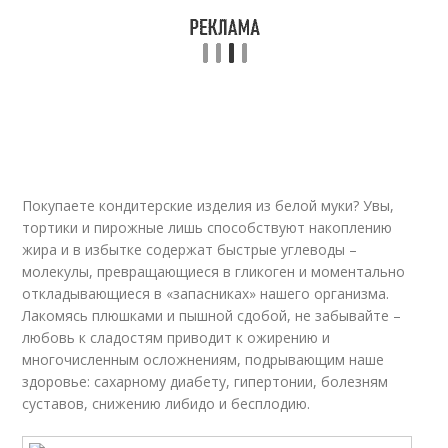
Метёлка для
Похудения без диеты
похудения
Рецепт для
Щетка для похудения
похудения
Покупаете кондитерские изделия из белой муки? Увы,
тортики и пирожные лишь способствуют накоплению
Минтай для
Тыквы при похудении
жира и в избытке содержат быстрые углеводы –
похудения
молекулы, превращающиеся в гликоген и моментально
откладывающиеся в «запасниках» нашего организма.
Лакомясь плюшками и пышной сдобой, не забывайте –
любовь к сладостям приводит к ожирению и
Блюда из минтая
многочисленным осложнениям, подрывающим наше
здоровье: сахарному диабету, гипертонии, болезням
суставов, снижению либидо и бесплодию.