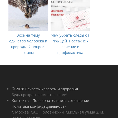
Эссе на тему
Чем убрать следы от
единство человека и
прыщей. Постакне -
природы. 2 вопрос:
лечение и
этапы
профилактика
взаимодействия
природного и
социального бытия
человека.
© 2026 Секреты красоты и здоровья
Будь прекрасна вместе с нами!
Контакты
Пользовательское соглашение
Политика конфидециальности
г. Москва, САО, Головинский, Смольная улица 2, м.
Водный стадион