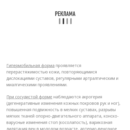
Гипермобильная форма
проявляется
перерастяжимостью кожи, повторяющимися
дислокациями суставов, регулярными артралгическим и
миалгическими проявлениями.
При сосудистой форме
наблюдаются акрогерия
(дегенеративные изменения кожных покровов рук и ног),
повышенная подвижность в мелких суставах, разрывы
мягких тканей опорно-двигательного аппарата, конско-
варусные изменения стоп (косолапость), варикозная
дилятация вен в молодом возрасте, артерио-венозное