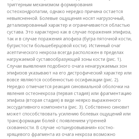
триггерным механизмом формирования
остеохондропатии, однако нередко причина остается
невыясненной. Болевые ощущения носят нагрузочный,
детализированный характер и ограничиваются областью
сустава. Это характерно как в случае поражения эпифиза,
так и в случае поражения апофиза (бугра пяточной кости,
бугристости большеберцовой кости). Истинный очаг
асептического некроза всегда расположен в пределах
нагружаемой суставообразующей зоны кости (рис. 1).
Случаи выявления подобного очага ненагружаемых зон
эпифизов указывают на его дистрофический характер или
вовсе являются особенностью оссификации (рис. 2).
Нередко отмечается реакция синовиальной оболочки на
явления остеонекроза (первая стадия) или фрагментацию
эпифиза (вторая стадия) в виде неярко выраженного
экссудативного компонента (рис. 3). Собственно синовит
может способствовать усилению болевых ощущений или
трансформации болей с появлением утренней
скованности. В случае «отшнуровывания» костно-
хрящевого фрагмента из очага некроза возможно