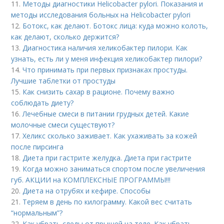
11.
Методы диагностики Helicobacter pylori. Показания и
методы исследования больных на Helicobacter pylori
12.
Ботокс, как делают. Ботокс лица: куда можно колоть,
как делают, сколько держится?
13.
Диагностика наличия хеликобактер пилори. Как
узнать, есть ли у меня инфекция хеликобактер пилори?
14.
Что принимать при первых признаках простуды.
Лучшие таблетки от простуды
15.
Как снизить сахар в рационе. Почему важно
соблюдать диету?
16.
Лечебные смеси в питании грудных детей. Какие
молочные смеси существуют?
17.
Хеликс сколько заживает. Как ухаживать за кожей
после пирсинга
18.
Диета при гастрите желудка. Диета при гастрите
19.
Когда можно заниматься спортом после увеличения
губ. АКЦИИ на КОМПЛЕКСНЫЕ ПРОГРАММЫ!!!
20.
Диета на отрубях и кефире. Способы
21.
Теряем в день по килограмму. Какой вес считать
“нормальным”?
22.
Как убрать следы от прыщей на теле. Как убрать