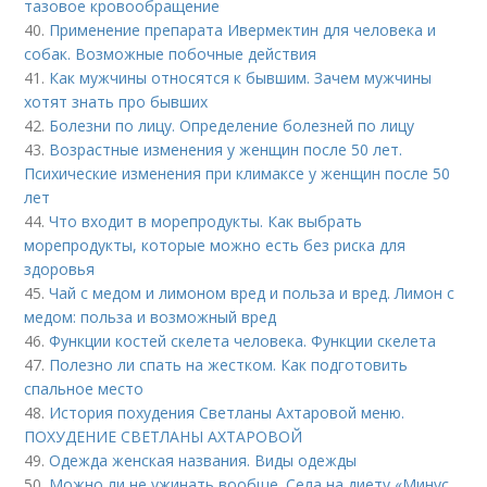
тазовое кровообращение
40.
Применение препарата Ивермектин для человека и
собак. Возможные побочные действия
41.
Как мужчины относятся к бывшим. Зачем мужчины
хотят знать про бывших
42.
Болезни по лицу. Определение болезней по лицу
43.
Возрастные изменения у женщин после 50 лет.
Психические изменения при климаксе у женщин после 50
лет
44.
Что входит в морепродукты. Как выбрать
морепродукты, которые можно есть без риска для
здоровья
45.
Чай с медом и лимоном вред и польза и вред. Лимон с
медом: польза и возможный вред
46.
Функции костей скелета человека. Функции скелета
47.
Полезно ли спать на жестком. Как подготовить
спальное место
48.
История похудения Светланы Ахтаровой меню.
ПОХУДЕНИЕ СВЕТЛАНЫ АХТАРОВОЙ
49.
Одежда женская названия. Виды одежды
50.
Можно ли не ужинать вообще. Села на диету «Минус