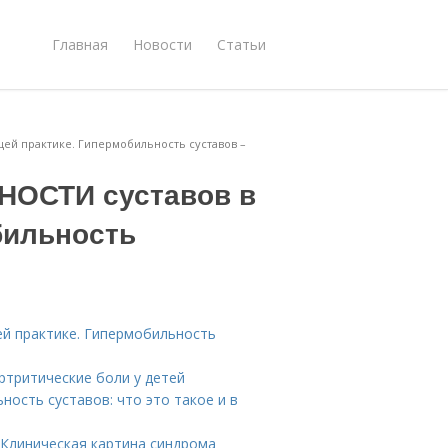
Главная
Новости
Статьи
й практике. Гипермобильность суставов –
ОСТИ суставов в
бильность
практике. Гипермобильность
ртритические боли у детей
ость суставов: что это такое и в
 Клиническая картина синдрома