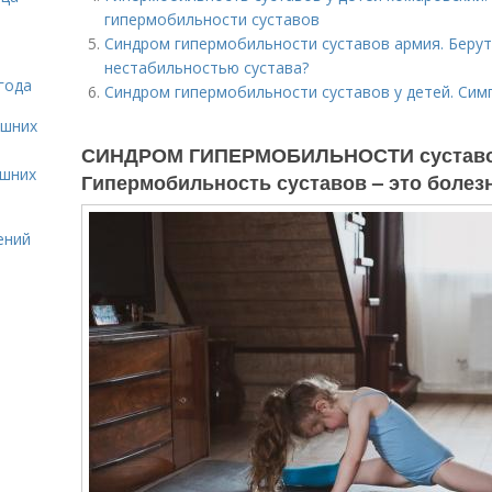
гипермобильности суставов
Синдром гипермобильности суставов армия. Берут
нестабильностью сустава?
года
Синдром гипермобильности суставов у детей. Си
ашних
СИНДРОМ ГИПЕРМОБИЛЬНОСТИ суставов 
ашних
Гипермобильность суставов – это болез
ений