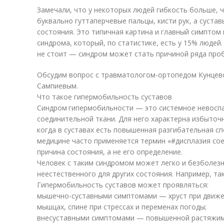
Замечали, что у некоторых людей гибкость больше, че
буквально гуттаперчевые пальцы, кисти рук, а суста
состояния. Это типичная картина и главный симптом
синдрома, который, по статистике, есть у 15% людей.
не стоит — синдром может стать причиной ряда про
Обсудим вопрос с травматологом-ортопедом Кунцевск
Сампиевым.
Что такое гипермобильность суставов
Синдром гипермобильности — это системное невосп
соединительной ткани. Для него характерна избыточ
когда в суставах есть повышенная разгибательная с
медицине часто применяется термин «#дисплазия сое
причина состояния, а не его определение.
Человек с таким синдромом может легко и безболезн
неестественного для других состояния. Например, так
Гипермобильность суставов может проявляться:
мышечно-суставными симптомами — хруст при движени
мышцах, спине при стрессах и переменах погоды;
внесуставными симптомами — повышенной растяжим