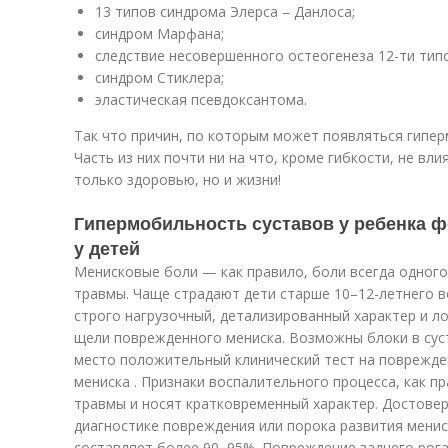
13 типов синдрома Элерса – Данлоса;
синдром Марфана;
следствие несовершенного остеогенеза 12-ти типо
синдром Стиклера;
эластическая псевдоксантома.
Так что причин, по которым может появляться гипер
Часть из них почти ни на что, кроме гибкости, не вл
только здоровью, но и жизни!
Гипермобильность суставов у ребенка ф
у детей
Менисковые боли — как правило, боли всегда одног
травмы. Чаще страдают дети старше 10–12-летнего 
строго нагрузочный, детализированный характер и л
щели поврежденного мениска. Возможны блоки в сус
место положительный клинический тест на поврежде
мениска . Признаки воспалительного процесса, как п
травмы и носят кратковременный характер. Достовер
диагностике повреждения или порока развития мени
составляет более 90–95%. Повреждение заднего рог