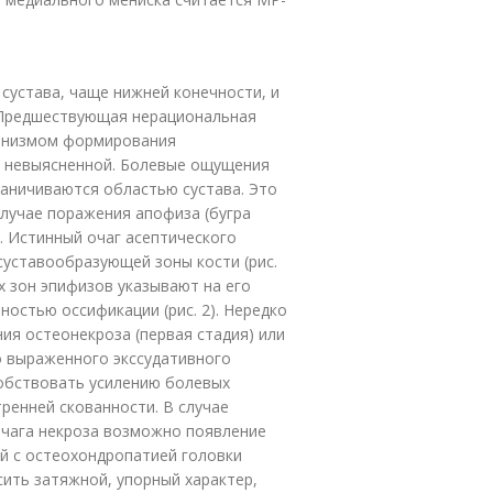
сустава, чаще нижней конечности, и
. Предшествующая нерациональная
ханизмом формирования
я невыясненной. Болевые ощущения
раничиваются областью сустава. Это
 случае поражения апофиза (бугра
. Истинный очаг асептического
суставообразующей зоны кости (рис.
х зон эпифизов указывают на его
остью оссификации (рис. 2). Нередко
ия остеонекроза (первая стадия) или
о выраженного экссудативного
собствовать усилению болевых
ренней скованности. В случае
очага некроза возможно появление
й с остео­хондропатией головки
сить затяжной, упорный характер,