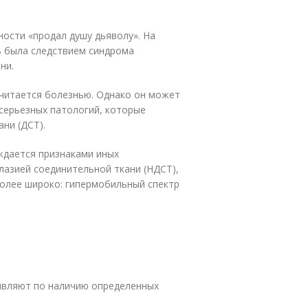
ности «продал душу дьяволу». На
ь была следствием синдрома
ни.
считается болезнью. Однако он может
 серьезных патологий, которые
ни (ДСТ).
ждается признаками иных
азией соединительной ткани (НДСТ),
более широко: гипермобильный спектр
являют по наличию определенных