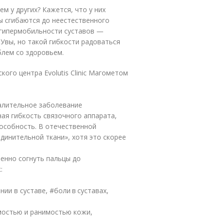
м у других? Кажется, что у них
вы сгибаются до неестественного
 гипермобильности суставов —
 Увы, но такой гибкости радоваться
блем со здоровьем.
ого центра Evolutis Clinic Магометом
алительное заболевание
ная гибкость связочного аппарата,
пособность. В отечественной
динительной ткани», хотя это скорее
енно согнуть пальцы до
:
и в суставе, #боли в суставах,
остью и ранимостью кожи,