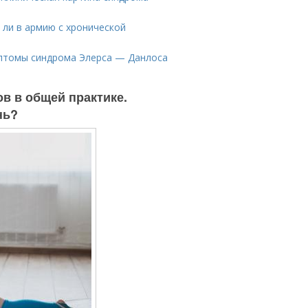
 ли в армию с хронической
мптомы синдрома Элерса — Данлоса
в общей практике.
нь?