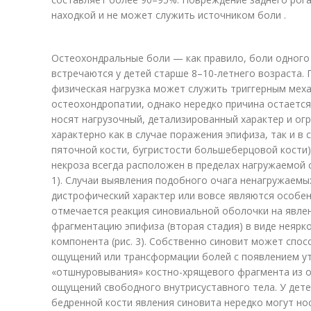
находкой и не может служить источником боли .
Остеохондральные боли — как правило, боли одного 
встречаются у детей старше 8–10-летнего возраста
физическая нагрузка может служить триггерным ме
остеохондропатии, однако нередко причина остаетс
носят нагрузочный, детализированный характер и ог
характерно как в случае поражения эпифиза, так и в
пяточной кости, бугристости большеберцовой кости)
некроза всегда расположен в пределах нагружаемой 
1). Случаи выявления подобного очага ненагружаемы
дистрофический характер или вовсе являются особенн
отмечается реакция синовиальной оболочки на явлен
фрагментацию эпифиза (вторая стадия) в виде неярк
компонента (рис. 3). Собственно синовит может спо
ощущений или трансформации болей с появлением ут
«отшнуровывания» костно-хрящевого фрагмента из 
ощущений свободного внутрисуставного тела. У дете
бедренной кости явления синовита нередко могут но