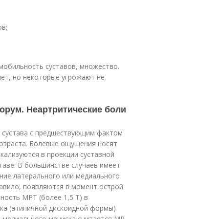
в;
мобильность суставов, множество.
ияет, но некоторые угрожают не
орум. Неартритические боли
о сустава с предшествующим фактом
возраста. Болевые ощущения носят
окализуются в проекции суставной
таве. В большинстве случаев имеет
ние латерального или медиального
равило, появляются в момент острой
ность МРТ (более 1,5 Т) в
ска (атипичной дискоидной формы)
а медиального мениска считается МР-