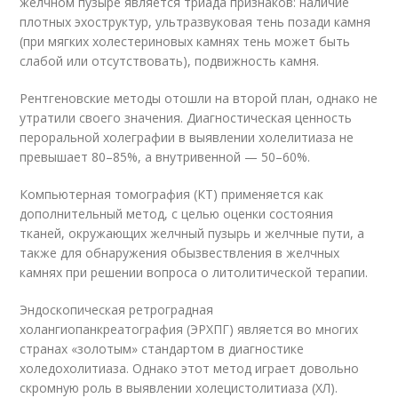
желчном пузыре является триада признаков: наличие
плотных эхоструктур, ультразвуковая тень позади камня
(при мягких холестериновых камнях тень может быть
слабой или отсутствовать), подвижность камня.
Рентгеновские методы отошли на второй план, однако не
утратили своего значения. Диагностическая ценность
пероральной холеграфии в выявлении холелитиаза не
превышает 80–85%, а внутривенной — 50–60%.
Компьютерная томография (КТ) применяется как
дополнительный метод, с целью оценки состояния
тканей, окружающих желчный пузырь и желчные пути, а
также для обнаружения обызвествления в желчных
камнях при решении вопроса о литолитической терапии.
Эндоскопическая ретроградная
холангиопанкреатография (ЭРХПГ) является во многих
странах «золотым» стандартом в диагностике
холедохолитиаза. Однако этот метод играет довольно
скромную роль в выявлении холецистолитиаза (ХЛ).