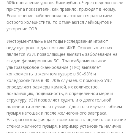
50% повышение уровня билирубина. Через неделю после
приступа показатели, как правило, приходят в норму.
Если течение заболевания осложняется развитием
острого холецистита, то отмечаются лейкоцитоз и
ускорение СОЭ.
Инструментальные методы исследования играют
ведущую роль в диагностике ЖКБ. Основным из них
является УЗИ, позволяющее выявить заболевание на
стадии формирования БС . Трансабдоминальное
ультразвуковое сканирование (ТУС) выявляет
конкременты в желчном пузыре в 90–98% и
холедохолитиаз в 40–70% случаев. С помощью УЗИ
определяют размеры камней, их количество,
локализацию, подвижность, в определенной мере и
структуру. УЗИ позволяет судить и о двигательной
активности желчного пузыря. Для этого изучают объем
пузыря натощак и после желчегонного завтрака.
Ультрасонография дает возможность оценить состояние
стенки желчного пузыря, например установить наличие
или отсутствие воспалительного процесса, холестероза,