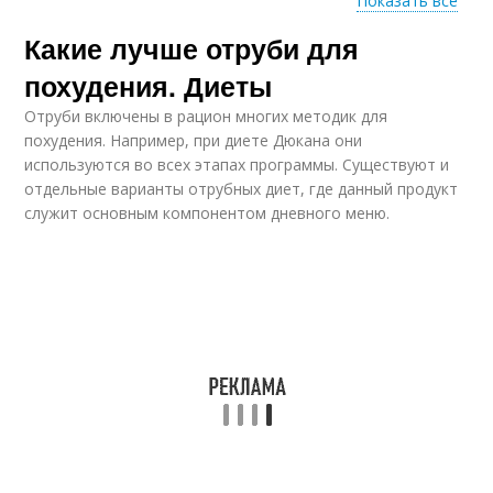
Показать все
Какие лучше отруби для
Польза от
Тыквы для похудения
велотренажера
похудения. Диеты
Отруби включены в рацион многих методик для
похудения. Например, при диете Дюкана они
Варианты для
используются во всех этапах программы. Существуют и
Диета для похудения
похудения
отдельные варианты отрубных диет, где данный продукт
служит основным компонентом дневного меню.
Лечебная польза
Курага при похудении
Чернослив при
Приготовления для
похудении
похудения