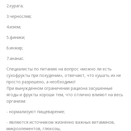
2.курага;
3.чернослив;
4.изюм;
5.финики;
6.инжир;
7.ананас.
Специалисты по питанию на вопрос «можно ли есть
сухофрукты при похудении», отвечают, что кушать их не
просто разрешено, а необходимо!
При вынужденном ограничении рациона засушенные
ягоды и фрукты хороши тем, что отлично влияют на весь
организм:
- нормализуют пищеварение;
- являются источником жизненно важных витаминов,
микроэлементов, глюкозы,