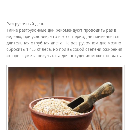
Тыквы при похудении
Мед для похудения
Разгрузочный день
Такие разгрузочные дни рекомендуют проводить раз в
неделю, при условии, что в этот период не применяется
Отруби при
Польза для организма
длительная отрубная диета. На разгрузочном дне можно
похудении
сбросить 1-1,5 кг веса, но при высокой степени ожирения
экспресс-диета результата для похудения может не дать.
Хурма для похудения
Фрукт при похудении
Питание для
Фрукты для
похудения
похудения