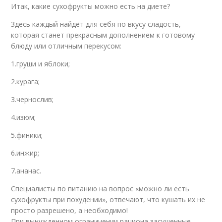
Итак, какие сухофрукты можно есть на диете?
Здесь каждый найдёт для себя по вкусу сладость,
которая станет прекрасным дополнением к готовому
блюду или отличным перекусом:
1.груши и яблоки;
2.курага;
3.чернослив;
4.изюм;
5.финики;
6.инжир;
7.ананас.
Специалисты по питанию на вопрос «можно ли есть
сухофрукты при похудении», отвечают, что кушать их не
просто разрешено, а необходимо!
При вынужденном ограничении рациона засушенные