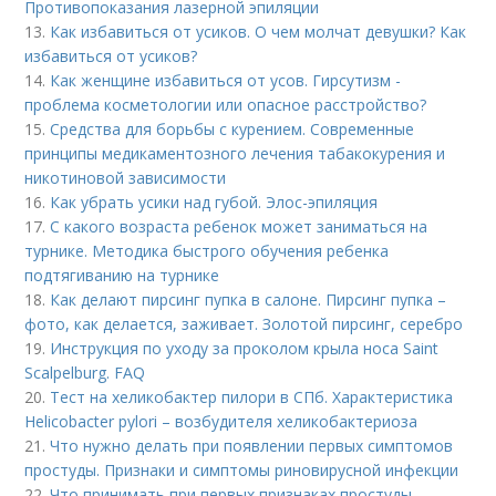
Противопоказания лазерной эпиляции
13.
Как избавиться от усиков. О чем молчат девушки? Как
избавиться от усиков?
14.
Как женщине избавиться от усов. Гирсутизм -
проблема косметологии или опасное расстройство?
15.
Средства для борьбы с курением. Современные
принципы медикаментозного лечения табакокурения и
никотиновой зависимости
16.
Как убрать усики над губой. Элос-эпиляция
17.
С какого возраста ребенок может заниматься на
турнике. Методика быстрого обучения ребенка
подтягиванию на турнике
18.
Как делают пирсинг пупка в салоне. Пирсинг пупка –
фото, как делается, заживает. Золотой пирсинг, серебро
19.
Инструкция по уходу за проколом крыла носа Saint
Scalpelburg. FAQ
20.
Тест на хеликобактер пилори в СПб. Характеристика
Helicobacter pylori – возбудителя хеликобактериоза
21.
Что нужно делать при появлении первых симптомов
простуды. Признаки и симптомы риновирусной инфекции
22.
Что принимать при первых признаках простуды.