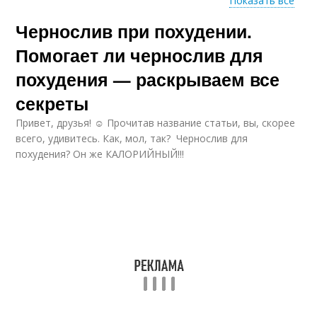
Показать все
Чернослив при похудении.
Курага при похудении
Чернослив при диете
Помогает ли чернослив для
похудения — раскрываем все
секреты
Польза для похудения
Творог с черносливом
Привет, друзья! ☺ Прочитав название статьи, вы, скорее
всего, удивитесь. Как, мол, так? Чернослив для
похудения? Он же КАЛОРИЙНЫЙ!!!