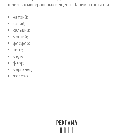
полезных минеральных веществ. К ним относятся:
натрий;
калий;
кальций;
магний;
фосфор;
цинк;
медь;
фтор;
марганец;
железо.