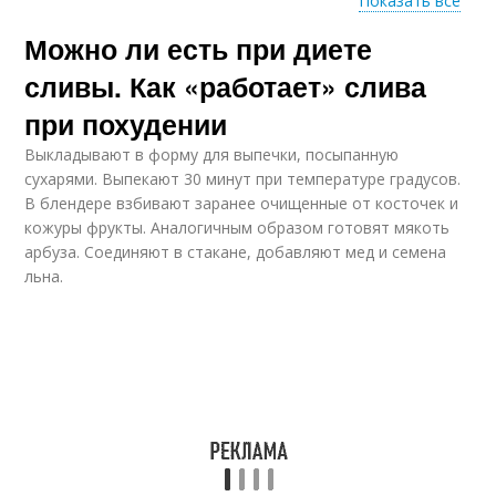
Показать все
Можно ли есть при диете
Компот из
Сливы при похудении
сухофруктов
сливы. Как «работает» слива
при похудении
Выкладывают в форму для выпечки, посыпанную
Сливы для похудения
Слив для похудения
сухарями. Выпекают 30 минут при температуре градусов.
В блендере взбивают заранее очищенные от косточек и
кожуры фрукты. Аналогичным образом готовят мякоть
арбуза. Соединяют в стакане, добавляют мед и семена
льна.
Чернослив для
Калории в компоте
похудения
Компот из ревеня
Диеты для похудения