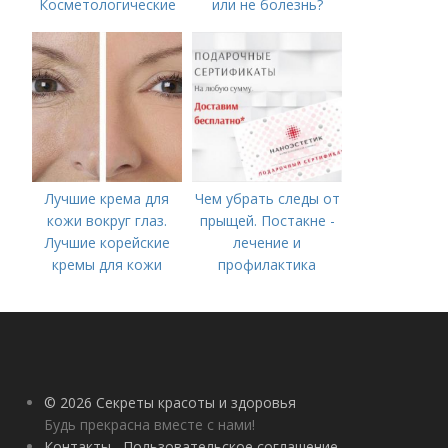
Косметологические
или не болезнь?
процедуры
Лучшие крема для
Чем убрать следы от
кожи вокруг глаз.
прыщей. Постакне -
Лучшие корейские
лечение и
кремы для кожи
профилактика
вокруг глаз в 2022
году
© 2026 Секреты красоты и здоровья
Будь прекрасна вместе с нами!
Контакты
Пользовательское соглашение