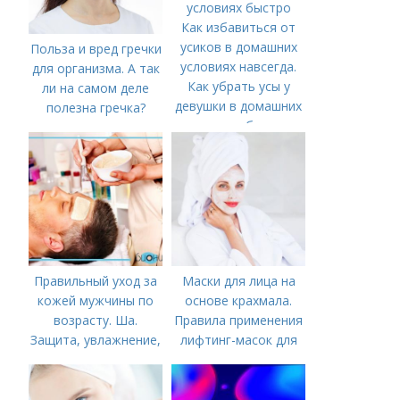
Как избавиться от
усиков в домашних
Польза и вред гречки
условиях навсегда.
для организма. А так
Как убрать усы у
ли на самом деле
девушки в домашних
полезна гречка?
условиях быстро
Правильный уход за
Маски для лица на
кожей мужчины по
основе крахмала.
возрасту. Ша.
Правила применения
Защита, увлажнение,
лифтинг-масок для
питание
лица из крахмала