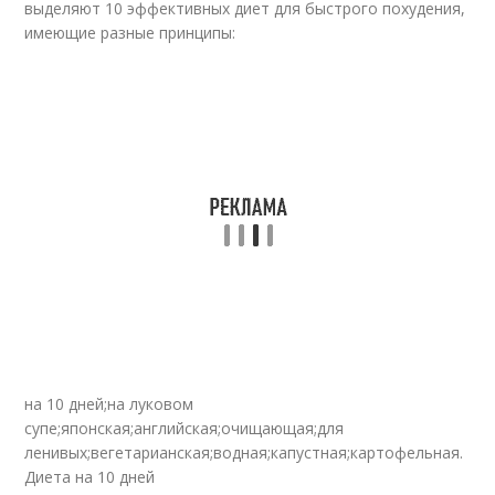
выделяют 10 эффективных диет для быстрого похудения,
имеющие разные принципы:
на 10 дней;на луковом
супе;японская;английская;очищающая;для
ленивых;вегетарианская;водная;капустная;картофельная.
Диета на 10 дней