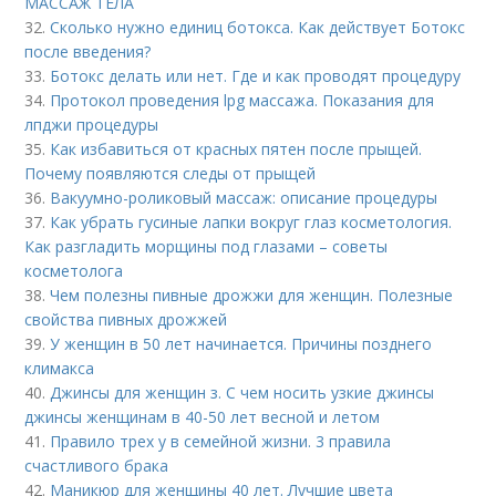
МАССАЖ ТЕЛА
32.
Сколько нужно единиц ботокса. Как действует Ботокс
после введения?
33.
Ботокс делать или нет. Где и как проводят процедуру
34.
Протокол проведения lpg массажа. Показания для
лпджи процедуры
35.
Как избавиться от красных пятен после прыщей.
Почему появляются следы от прыщей
36.
Вакуумно-роликовый массаж: описание процедуры
37.
Как убрать гусиные лапки вокруг глаз косметология.
Как разгладить морщины под глазами – советы
косметолога
38.
Чем полезны пивные дрожжи для женщин. Полезные
свойства пивных дрожжей
39.
У женщин в 50 лет начинается. Причины позднего
климакса
40.
Джинсы для женщин з. С чем носить узкие джинсы
джинсы женщинам в 40-50 лет весной и летом
41.
Правило трех у в семейной жизни. 3 правила
счастливого брака
42.
Маникюр для женщины 40 лет. Лучшие цвета